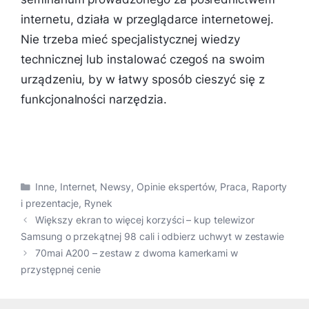
internetu, działa w przeglądarce internetowej.
Nie trzeba mieć specjalistycznej wiedzy
technicznej lub instalować czegoś na swoim
urządzeniu, by w łatwy sposób cieszyć się z
funkcjonalności narzędzia.
Kategorie
Inne
,
Internet
,
Newsy
,
Opinie ekspertów
,
Praca
,
Raporty
i prezentacje
,
Rynek
Większy ekran to więcej korzyści – kup telewizor
Samsung o przekątnej 98 cali i odbierz uchwyt w zestawie
70mai A200 – zestaw z dwoma kamerkami w
przystępnej cenie