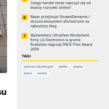
Czego handel może nauczyć się od
branży rozrywki online?
Razer przejmuje StreamElements i
wrzuca ekosystem dla twórców na
najwyższy bieg
Wyświetlacz UltraView Windshield
firmy LG Electronics w gronie
finalistów nagrody PACE Pilot Award
2026
TAGI
centrum inżynieryjne
netflix
polska
praca
serwis
su