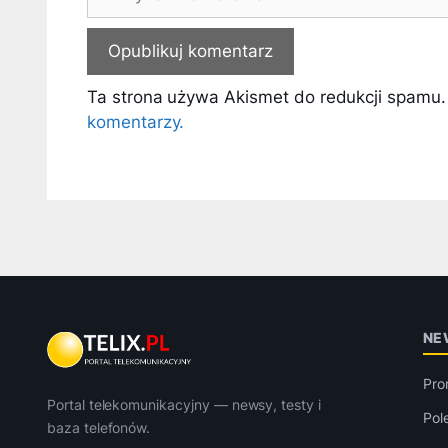
internetowa
Ta strona używa Akismet do redukcji spamu
komentarzy.
NE
Pro
Portal telekomunikacyjny — newsy, testy i
Pol
baza telefonów.