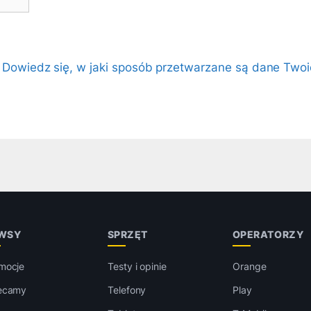
.
Dowiedz się, w jaki sposób przetwarzane są dane Twoi
WSY
SPRZĘT
OPERATORZY
mocje
Testy i opinie
Orange
ecamy
Telefony
Play