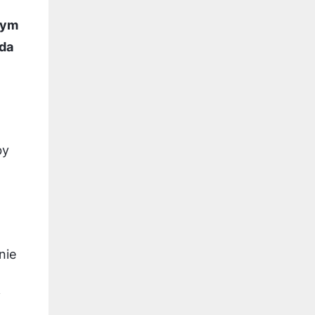
tym
oda
by
nie
j