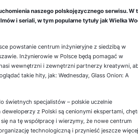
uruchomienia naszego polskojęzycznego serwisu. W 
lmów i seriali, w tym popularne tytuły jak Wielka W
sce powstanie centrum inżynieryjne z siedzibą w
zawie. Inżynierowie w Polsce będą pomagać w
nasi wewnętrzni i zewnętrzni partnerzy kreatywni, a
oglądać takie hity, jak: Wednesday, Glass Onion: A
 świetnych specjalistów – polskie uczelnie
 deweloperzy z Polski są cenionymi ekspertami, chęt
 się na tę współpracę i wierzymy, że nowe centrum
anizację technologiczną i przynieść jeszcze więce