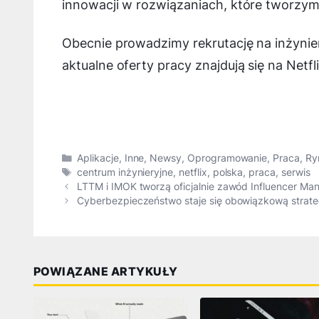
innowacji w rozwiązaniach, które tworzym
Obecnie prowadzimy rekrutację na inżyni
aktualne oferty pracy znajdują się na Netfl
Kategorie
Aplikacje
,
Inne
,
Newsy
,
Oprogramowanie
,
Praca
,
Ry
Tagi
centrum inżynieryjne
,
netflix
,
polska
,
praca
,
serwis
LTTM i IMOK tworzą oficjalnie zawód Influencer Ma
Cyberbezpieczeństwo staje się obowiązkową strate
POWIĄZANE ARTYKUŁY