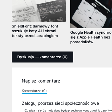
ShieldFont: darmowy font
oszukuje boty AI i chroni
Google Health synchro
teksty przed scrapingiem
się z Apple Health bez
pośredników
Dyskusja — komentarze (0)
Napisz komentarz
Komentarze (0)
Zaloguj poprzez sieci społecznościowe
Zgadzam się, że moje dane będą przechowywane zgodnie z polity