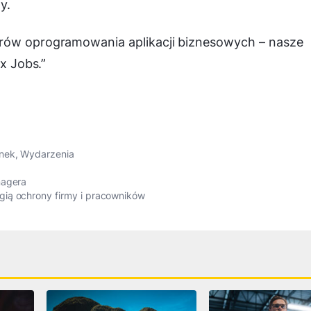
y.
erów oprogramowania aplikacji biznesowych – nasze
ix Jobs.”
nek
,
Wydarzenia
nagera
gią ochrony firmy i pracowników