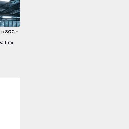
ic SOC –
a firm