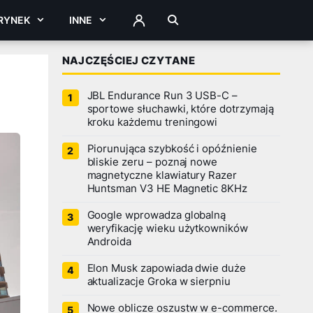
RYNEK
INNE
ZALOGUJ
NAJCZĘŚCIEJ CZYTANE
JBL Endurance Run 3 USB-C –
sportowe słuchawki, które dotrzymają
kroku każdemu treningowi
Piorunująca szybkość i opóźnienie
bliskie zeru – poznaj nowe
magnetyczne klawiatury Razer
Huntsman V3 HE Magnetic 8KHz
Google wprowadza globalną
weryfikację wieku użytkowników
Androida
Elon Musk zapowiada dwie duże
aktualizacje Groka w sierpniu
Nowe oblicze oszustw w e-commerce.