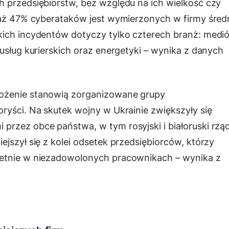
h przedsiębiorstw, bez względu na ich wielkość czy
 aż 47% cyberataków jest wymierzonych w firmy średn
kich incydentów dotyczy tylko czterech branż: medi
usług kurierskich oraz energetyki – wynika z danych
ożenie stanowią zorganizowane grupy
ryści. Na skutek wojny w Ukrainie zwiększyły się
rzez obce państwa, w tym rosyjski i białoruski rząd
jszył się z kolei odsetek przedsiębiorców, którzy
retnie w niezadowolonych pracownikach – wynika z