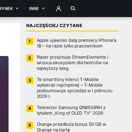
RYNEK
INNE
ZALOGUJ
NAJCZĘŚCIEJ CZYTANE
Apple ujawniło datę premiery iPhone’a
18 – na razie tylko pracownikom
Razer przejmuje StreamElements i
wrzuca ekosystem dla twórców na
najwyższy bieg
Te smartfony klienci T-Mobile
wybierali najchętniej – T-Mobile
podsumowuje sprzedaż w I półroczu
2026 r.
Telewizor Samsung QN65S99H z
tytułem „King of OLED TV” 2026
Orange przedłuża bonus 50 GB w
Orange na kartę