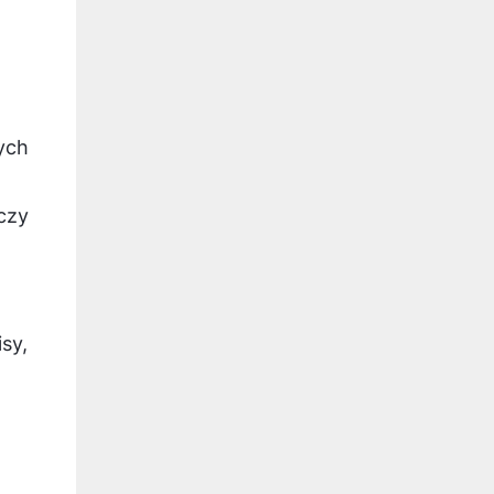
zych
czy
sy,