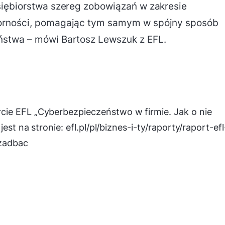
siębiorstwa szereg zobowiązań w zakresie
orności, pomagając tym samym w spójny sposób
ństwa – mówi Bartosz Lewszuk z EFL.
ie EFL „Cyberbezpieczeństwo w firmie. Jak o nie
est na stronie: efl.pl/pl/biznes-i-ty/raporty/raport-efl
-zadbac