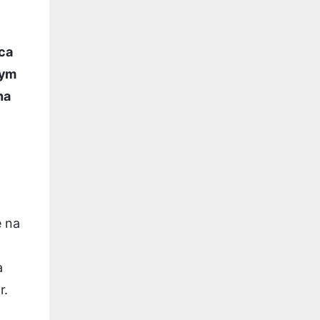
ca
tym
na
e na
a
r.