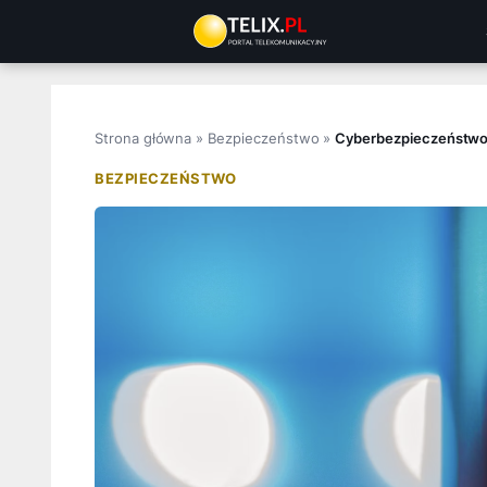
Przejdź
do
treści
Strona główna
»
Bezpieczeństwo
»
Cyberbezpieczeństwo 
BEZPIECZEŃSTWO