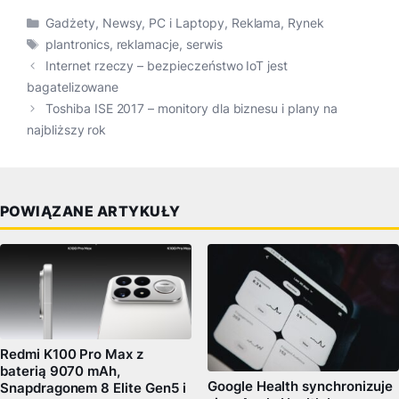
Kategorie
Gadżety
,
Newsy
,
PC i Laptopy
,
Reklama
,
Rynek
Tagi
plantronics
,
reklamacje
,
serwis
Internet rzeczy – bezpieczeństwo IoT jest
bagatelizowane
Toshiba ISE 2017 – monitory dla biznesu i plany na
najbliższy rok
POWIĄZANE ARTYKUŁY
Redmi K100 Pro Max z
baterią 9070 mAh,
Google Health synchronizuje
Snapdragonem 8 Elite Gen5 i