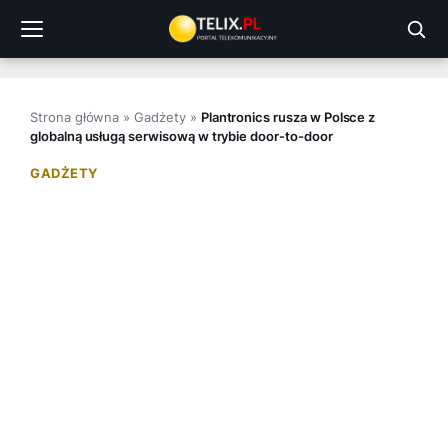
Przejdź
do
treści
Strona główna
»
Gadżety
»
Plantronics rusza w Polsce z
globalną usługą serwisową w trybie door-to-door
GADŻETY