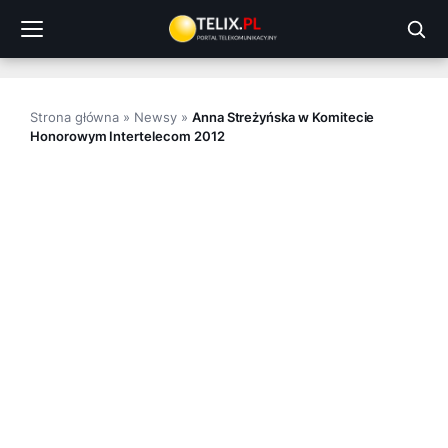
Przejdź
do
treści
Strona główna
»
Newsy
»
Anna Streżyńska w Komitecie
Honorowym Intertelecom 2012