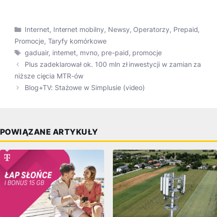
Kategorie
Internet
,
Internet mobilny
,
Newsy
,
Operatorzy
,
Prepaid
,
Promocje
,
Taryfy komórkowe
Tagi
gaduair
,
internet
,
mvno
,
pre-paid
,
promocje
Plus zadeklarował ok. 100 mln zł inwestycji w zamian za
niższe cięcia MTR-ów
Blog+TV: Stażowe w Simplusie (video)
POWIĄZANE ARTYKUŁY