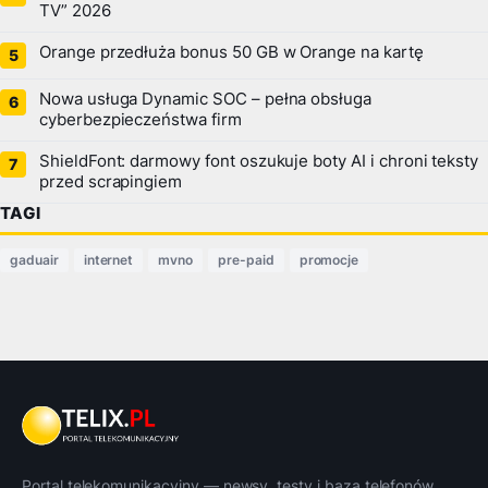
TV” 2026
Orange przedłuża bonus 50 GB w Orange na kartę
Nowa usługa Dynamic SOC – pełna obsługa
cyberbezpieczeństwa firm
ShieldFont: darmowy font oszukuje boty AI i chroni teksty
przed scrapingiem
TAGI
gaduair
internet
mvno
pre-paid
promocje
Portal telekomunikacyjny — newsy, testy i baza telefonów.