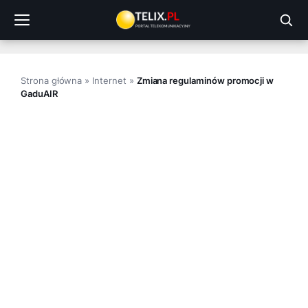
Przejdź
do
treści
Strona główna
»
Internet
»
Zmiana regulaminów promocji w
GaduAIR