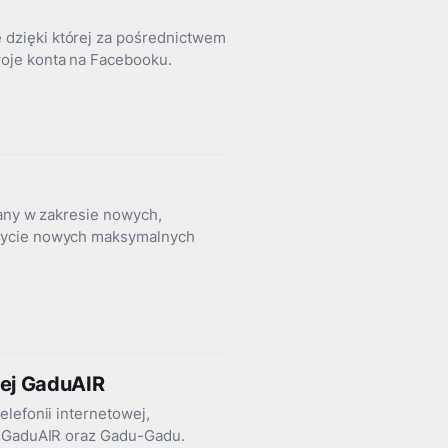
dzięki której za pośrednictwem
oje konta na Facebooku.
wany w zakresie nowych,
 życie nowych maksymalnych
wej GaduAIR
lefonii internetowej,
a GaduAIR oraz Gadu-Gadu.