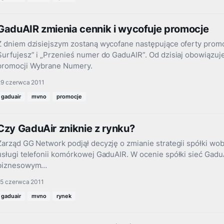
GaduAIR zmienia cennik i wycofuje promocje
Z dniem dzisiejszym zostaną wycofane następujące oferty prom
Surfujesz” i „Przenieś numer do GaduAIR”. Od dzisiaj obowiązuj
promocji Wybrane Numery.
29 czerwca 2011
gaduair
mvno
promocje
Czy GaduAir zniknie z rynku?
Zarząd GG Network podjął decyzję o zmianie strategii spółki wo
usługi telefonii komórkowej GaduAIR. W ocenie spółki sieć Ga
biznesowym…
15 czerwca 2011
gaduair
mvno
rynek