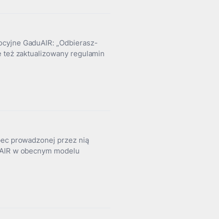
ocyjne GaduAIR: „Odbierasz-
e też zaktualizowany regulamin
bec prowadzonej przez nią
duAIR w obecnym modelu