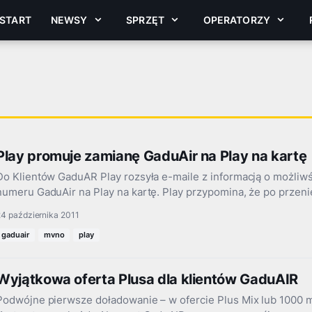
START
NEWSY
SPRZĘT
OPERATORZY
Play promuje zamianę GaduAir na Play na kartę
Do Klientów GaduAR Play rozsyła e-maile z informacją o możliw
numeru GaduAir na Play na kartę. Play przypomina, że po przen
4 października 2011
gaduair
mvno
play
Wyjątkowa oferta Plusa dla klientów GaduAIR
Podwójne pierwsze doładowanie – w ofercie Plus Mix lub 1000 mi