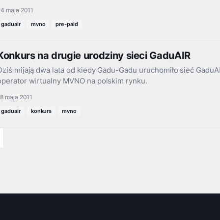
24 maja 2011
gaduair
mvno
pre-paid
Konkurs na drugie urodziny sieci GaduAIR
Dziś mijają dwa lata od kiedy Gadu-Gadu uruchomiło sieć GaduA
operator wirtualny MVNO na polskim rynku.
18 maja 2011
gaduair
konkurs
mvno