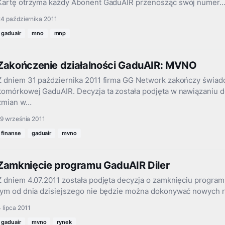
Kartę otrzyma każdy Abonent GaduAIR przenosząc swój numer
4 października 2011
gaduair
mno
mnp
Zakończenie działalności GaduAIR: MVNO
Z dniem 31 października 2011 firma GG Network zakończy świadcz
komórkowej GaduAIR. Decyzja ta została podjęta w nawiązaniu 
zmian w…
19 września 2011
finanse
gaduair
mvno
Zamknięcie programu GaduAIR Diler
Z dniem 4.07.2011 została podjęta decyzja o zamknięciu program
tym od dnia dzisiejszego nie będzie można dokonywać nowych r
 lipca 2011
gaduair
mvno
rynek