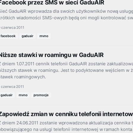
Facebook przez SMS w sieci GaduAIR
Sieć GaduAIR wprowadza dla swoich użytkowników nową usługę 
krótkich wiadomości SMS-owych będą oni mogli kontrolować sw
9 czerwca 2011
facebook
gaduair
mvno
Niższe stawki w roamingu w GaduAIR
Z dniem 1.07.2011 cennik telefonii GaduAIR zostanie zaktualizo
niższych stawek w roamingu. Jest to podyktowane wejściem w
stawek roamingowych.
1 czerwca 2011
gaduair
mvno
promocje
Zapowiedź zmian w cenniku telefonii interneto
Z dniem 24.06.2011 zostanie wprowadzona aktualizacja cennika te
obowiązującego na usługi telefonii internetowej w ramach kont