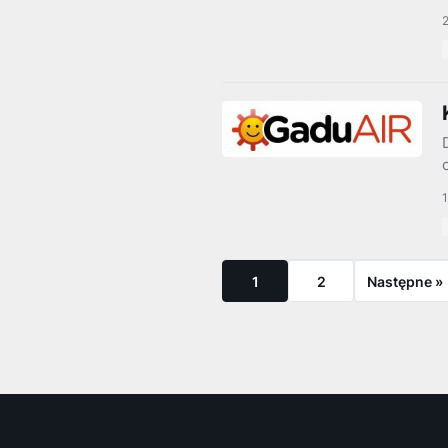
1
2
Następne »