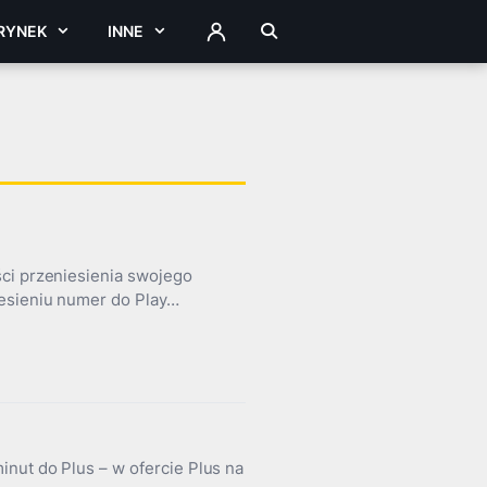
RYNEK
INNE
ZALOGUJ
ści przeniesienia swojego
iesieniu numer do Play…
nut do Plus – w ofercie Plus na