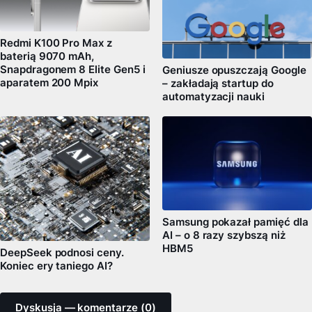
Redmi K100 Pro Max z
baterią 9070 mAh,
Snapdragonem 8 Elite Gen5 i
Geniusze opuszczają Google
aparatem 200 Mpix
– zakładają startup do
automatyzacji nauki
Samsung pokazał pamięć dla
AI – o 8 razy szybszą niż
HBM5
DeepSeek podnosi ceny.
Koniec ery taniego AI?
Dyskusja — komentarze (0)