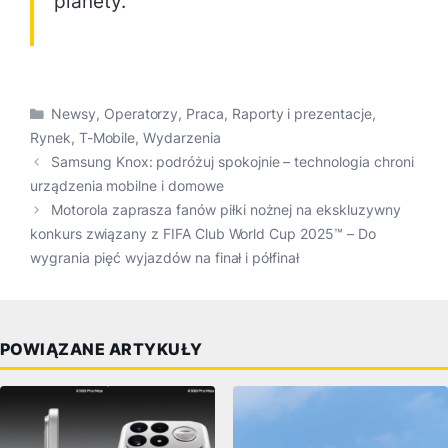
planety.
Kategorie
Newsy
,
Operatorzy
,
Praca
,
Raporty i prezentacje
,
Rynek
,
T-Mobile
,
Wydarzenia
Samsung Knox: podróżuj spokojnie – technologia chroni
urządzenia mobilne i domowe
Motorola zaprasza fanów piłki nożnej na ekskluzywny
konkurs związany z FIFA Club World Cup 2025™ – Do
wygrania pięć wyjazdów na finał i półfinał
POWIĄZANE ARTYKUŁY