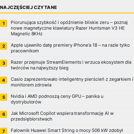
NAJCZĘŚCIEJ CZYTANE
Piorunująca szybkość i opóźnienie bliskie zeru – poznaj
nowe magnetyczne klawiatury Razer Huntsman V3 HE
Magnetic 8KHz
Apple ujawniło datę premiery iPhone’a 18 – na razie tylko
pracownikom
Razer przejmuje StreamElements i wrzuca ekosystem dla
twórców na najwyższy bieg
Casio zaprezentowało inteligentny pierścień z zegarkiem i
monitorem zdrowia
Nvidia i AMD podnoszą ceny GPU – panika u
dystrybutorów
Jak Microsoft Copilot wspiera transformację AI w
przedsiębiorstwach
Falownik Huawei Smart String o mocy 506 kW zdobył