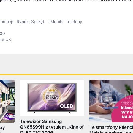
romocje
,
Rynek
,
Sprzęt
,
T-Mobile
,
Telefony
600
ne UK
Telewizor Samsung
QN65S99H z tytułem „King of
Te smartfony klienci
lay
OLED TV” 2026