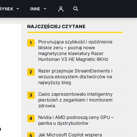
RYNEK
INNE
ZALOGUJ
NAJCZĘŚCIEJ CZYTANE
Piorunująca szybkość i opóźnienie
bliskie zeru – poznaj nowe
magnetyczne klawiatury Razer
Huntsman V3 HE Magnetic 8KHz
Razer przejmuje StreamElements i
wrzuca ekosystem dla twórców na
najwyższy bieg
Casio zaprezentowało inteligentny
pierścień z zegarkiem i monitorem
zdrowia
Nvidia i AMD podnoszą ceny GPU –
panika u dystrybutorów
Jak Microsoft Copilot wspiera