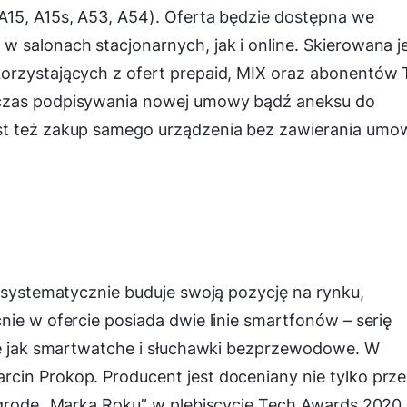
A15, A15s, A53, A54). Oferta będzie dostępna we
 salonach stacjonarnych, jak i online. Skierowana j
orzystających z ofert prepaid, MIX oraz abonentów 
dczas podpisywania nowej umowy bądź aneksu do
st też zakup samego urządzenia bez zawierania umo
i systematycznie buduje swoją pozycję na rynku,
nie w ofercie posiada dwie linie smartfonów – serię
kie jak smartwatche i słuchawki bezprzewodowe. W
cin Prokop. Producent jest doceniany nie tylko prz
agrodę „Marka Roku” w plebiscycie Tech Awards 2020.