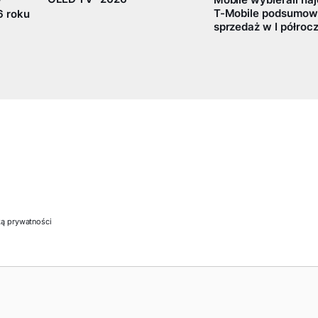
Mobile wybierali naj
w
T-Mobile podsumow
6 roku
sprzedaż w I półrocz
ką prywatności