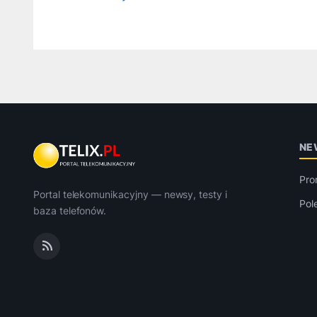
NE
Pro
Portal telekomunikacyjny — newsy, testy i
Pol
baza telefonów.