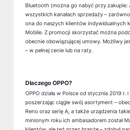
Bluetooth (można go nabyć przy zakupie: 
wszystkich kanałach sprzedaży – zarówno w
ona do naszych klientów indywidualnych k
Mobile. Z promocji skorzystać można po
obecnie obowiązującej umowy. Możliwy je
– w pełnej cenie lub na raty.
Dlaczego OPPO?
OPPO działa w Polsce od stycznia 2019 r. 
poszerzając ciągle swój asortyment – obec
Reno oraz serię A, a także urządzenia ta
minionym roku ich ambasadorem został Mar
klientów, ale też przez branżę – zdobył n