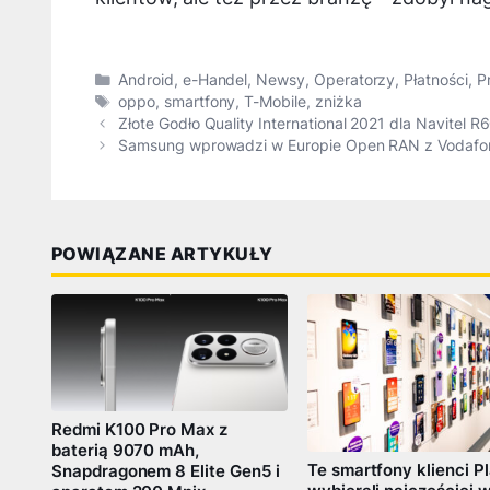
Kategorie
Android
,
e-Handel
,
Newsy
,
Operatorzy
,
Płatności
,
P
Tagi
oppo
,
smartfony
,
T-Mobile
,
zniżka
Złote Godło Quality International 2021 dla Navitel R
Samsung wprowadzi w Europie Open RAN z Vodafo
POWIĄZANE ARTYKUŁY
Redmi K100 Pro Max z
baterią 9070 mAh,
Te smartfony klienci P
Snapdragonem 8 Elite Gen5 i