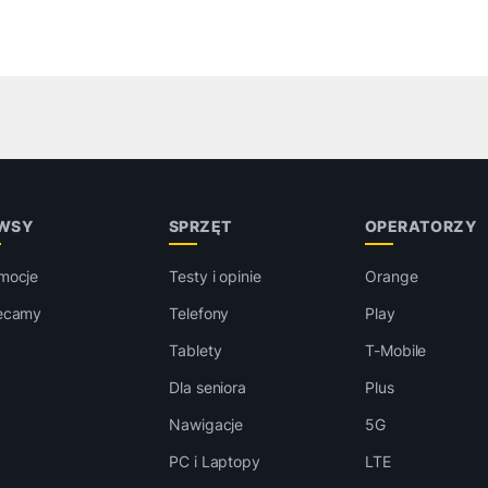
WSY
SPRZĘT
OPERATORZY
mocje
Testy i opinie
Orange
ecamy
Telefony
Play
Tablety
T-Mobile
Dla seniora
Plus
Nawigacje
5G
PC i Laptopy
LTE