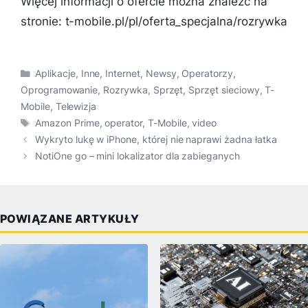
Więcej informacji o ofercie można znaleźć na
stronie: t-mobile.pl/pl/oferta_specjalna/rozrywka
Kategorie
Aplikacje
,
Inne
,
Internet
,
Newsy
,
Operatorzy
,
Oprogramowanie
,
Rozrywka
,
Sprzęt
,
Sprzęt sieciowy
,
T-
Mobile
,
Telewizja
Tagi
Amazon Prime
,
operator
,
T-Mobile
,
video
Wykryto lukę w iPhone, której nie naprawi żadna łatka
NotiOne go – mini lokalizator dla zabieganych
POWIĄZANE ARTYKUŁY