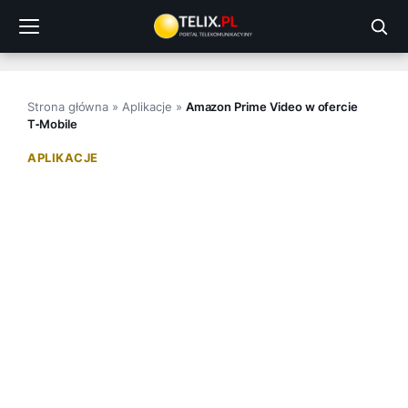
Przejdź
do
treści
Strona główna
»
Aplikacje
»
Amazon Prime Video w ofercie
T‑Mobile
APLIKACJE