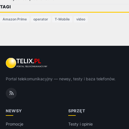
TAGI
Amazon Prime
operator
T-Mobile
video
Portal telekomunikacyjny — newsy, testy i baza telefonów.
NEWSY
SPRZĘT
Promocje
Testy i opinie