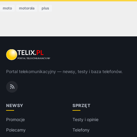
moto
motorola
plus
Portal telekomunikacyjny — newsy, testy i baza telefonów.
NEWSY
SPRZĘT
Promocje
Testy i opinie
Polecamy
Telefony