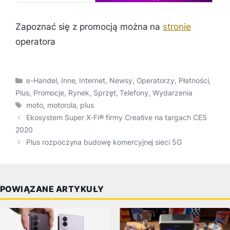
Zapoznać się z promocją można na
stronie
operatora
Kategorie
e-Handel
,
Inne
,
Internet
,
Newsy
,
Operatorzy
,
Płatności
,
Plus
,
Promocje
,
Rynek
,
Sprzęt
,
Telefony
,
Wydarzenia
Tagi
moto
,
motorola
,
plus
Ekosystem Super X-Fi® firmy Creative na targach CES
2020
Plus rozpoczyna budowę komercyjnej sieci 5G
POWIĄZANE ARTYKUŁY