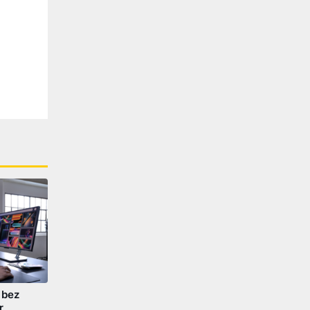
 bez
r