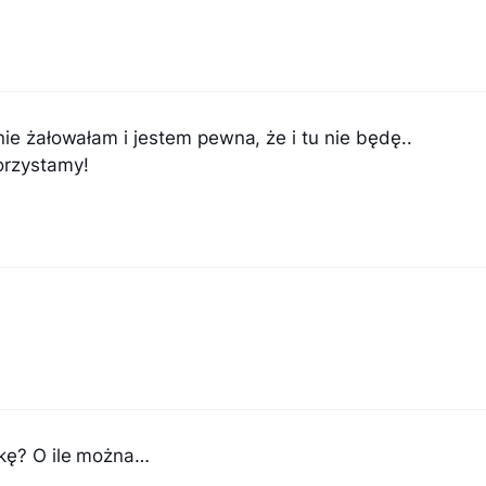
nie żałowałam i jestem pewna, że i tu nie będę..
orzystamy!
wkę? O ile można…