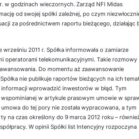
 r. w godzinach wieczornych. Zarząd NFI Midas
mację od swojej spółki zależnej, po czym niezwłoczni
uacji za pośrednictwem raportu bieżącego, działając 
we wrześniu 2011 r. Spółka informowała o zamiarze
i operatorami telekomunikacyjnymi. Takie rozmowy
 zaawansowania. Do momentu aż zaawansowanie
 Spółka nie publikuje raportów bieżących na ich temat
 informacji wprowadzić inwestorów w błąd. Tym
o wspominianej w artykule prasowym umowie w spra
 umowa do tej pory nie została wypracowana, a tym
arty na czas określony do 9 marca 2012 roku – równie
ółpracy. W opinii Spółki list Intencyjny rozpoczyna