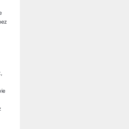
e
bez
,
wie
ż