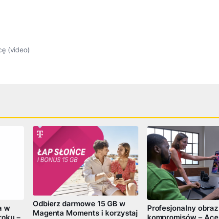
ę (video)
Odbierz darmowe 15 GB w
a w
Profesjonalny obraz
Magenta Moments i korzystaj
roku –
kompromisów – Ace