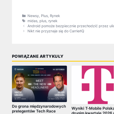
Kategorie
Newsy
,
Plus
,
Rynek
Tagi
midas
,
plus
,
rynek
Android pomoże bezpiecznie przechodzić przez ulic
Nikt nie przyznaje się do CarrierIQ
POWIĄZANE ARTYKUŁY
Do grona międzynarodowych
Wyniki T-Mobile Polsk
prelegentów Tech Race
drugim kwartale 2026 