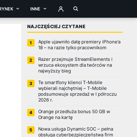
RYNEK
INNE
ZALOGUJ
NAJCZĘŚCIEJ CZYTANE
Apple ujawniło datę premiery iPhone’a
18 – na razie tylko pracownikom
Razer przejmuje StreamElements i
wrzuca ekosystem dla twórców na
najwyższy bieg
Te smartfony klienci T-Mobile
wybierali najchętniej – T-Mobile
podsumowuje sprzedaż w I półroczu
2026 r.
Orange przedłuża bonus 50 GB w
Orange na kartę
Nowa usługa Dynamic SOC – pełna
obsługa cyberbezpieczeństwa firm