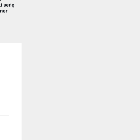
 serię
ner