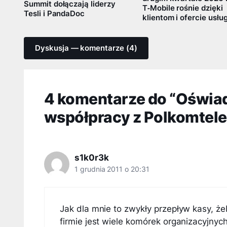
Summit dołączają liderzy
T‑Mobile rośnie dzięki
Tesli i PandaDoc
klientom i ofercie usłu
Dyskusja — komentarze (4)
4 komentarze do “Oświad
współpracy z Polkomtel
s1k0r3k
1 grudnia 2011 o 20:31
Jak dla mnie to zwykły przepływ kasy, że
firmie jest wiele komórek organizacyjnych