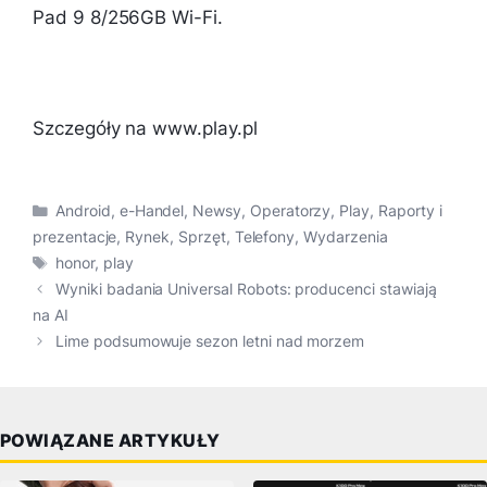
Pad 9 8/256GB Wi-Fi.
Szczegóły na www.play.pl
Kategorie
Android
,
e-Handel
,
Newsy
,
Operatorzy
,
Play
,
Raporty i
prezentacje
,
Rynek
,
Sprzęt
,
Telefony
,
Wydarzenia
Tagi
honor
,
play
Wyniki badania Universal Robots: producenci stawiają
na AI
Lime podsumowuje sezon letni nad morzem
POWIĄZANE ARTYKUŁY