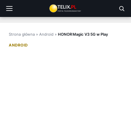
Przejdź
do
treści
Strona główna
»
Android
»
HONOR Magic V3 5G w Play
ANDROID