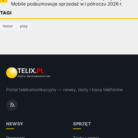
Mobile podsumowuje sprzedaż w I półroczu 2026 r.
TAGI
honor
play
Portal telekomunikacyjny — newsy, testy i baza telefonów.
NEWSY
SPRZĘT
Promocje
Testy i opinie