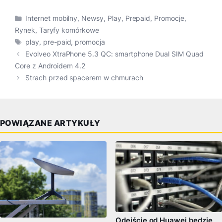
Kategorie
Internet mobilny
,
Newsy
,
Play
,
Prepaid
,
Promocje
,
Rynek
,
Taryfy komórkowe
Tagi
play
,
pre-paid
,
promocja
Evolveo XtraPhone 5.3 QC: smartphone Dual SIM Quad
Core z Androidem 4.2
Strach przed spacerem w chmurach
POWIĄZANE ARTYKUŁY
Odejście od Huawei będzie