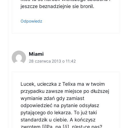
jeszcze beznadziejnie sie bronil.
Odpowiedz
Miami
28 czerwca 2013 o 11:42
Lucek, ucieczka z Telixa ma w twoim
przypadku zawsze miejsce po dłuższej
wymianie zdań gdy zamiast
odpowiedzieć na pytanie odsyłasz
pytającego do lekarza. To już taki
standardzik u ciebie. A kończysz
zwrotem [i]Pa, pa [/i], n’est-ce pas?