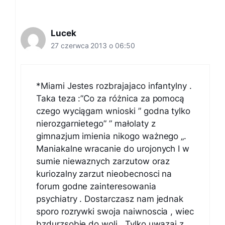
Lucek
27 czerwca 2013 o 06:50
*Miami Jestes rozbrajajaco infantylny .
Taka teza :”Co za różnica za pomocą
czego wyciągam wnioski ” godna tylko
nierozgarnietego” ” małolaty z
gimnazjum imienia nikogo ważnego „.
Maniakalne wracanie do urojonych I w
sumie niewaznych zarzutow oraz
kuriozalny zarzut nieobecnosci na
forum godne zainteresowania
psychiatry . Dostarczasz nam jednak
sporo rozrywki swoja naiwnoscia , wiec
bzdurzsobie do woli . Tylko uwazaj z