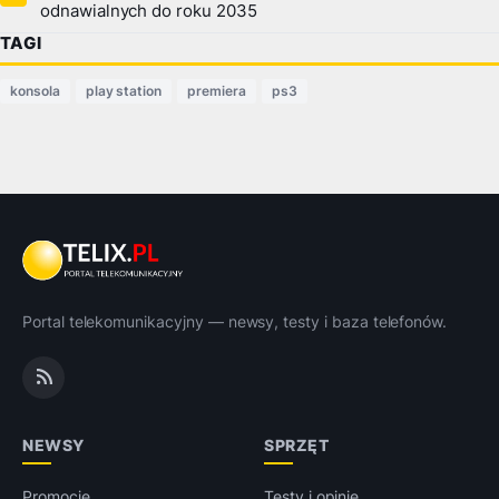
odnawialnych do roku 2035
TAGI
konsola
play station
premiera
ps3
Portal telekomunikacyjny — newsy, testy i baza telefonów.
NEWSY
SPRZĘT
Promocje
Testy i opinie