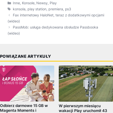
Kategorie
Inne
,
Konsole
,
Newsy
,
Play
Tagi
konsola
,
play station
,
premiera
,
ps3
Fax internetowy HaloNet, teraz z dodatkowymi opcjami
(wideo)
PassMob: usługa dedykowana obsłudze Passbooka
(wideo)
POWIĄZANE ARTYKUŁY
Odbierz darmowe 15 GB w
W pierwszym miesiącu
Magenta Moments i
wakacji Play uruchomił 43