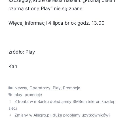
szczegóły, które określa hasłem: „Poznaj biała i
czarną stronę Play” nie są znane.
Więcej informacji 4 lipca br ok godz. 13.00
źródło: Play
Kan
Kategorie
Newsy
,
Operatorzy
,
Play
,
Promocje
Tagi
play
,
promocje
Z konta w mBanku doładujemy SMSem telefon każdej
sieci
Zmiany w Allegro.pl: duże problemy użytkowników?