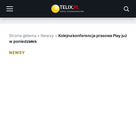
Przejdź
do
treści
Strona główna
»
Newsy
»
Kolejna konferencja prasowa Play już
w poniedziałek
NEWSY