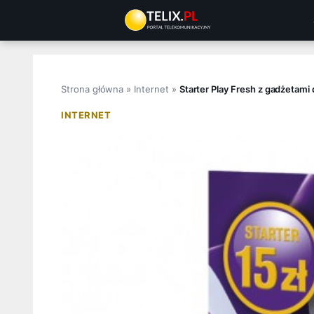
Przejdź
do
treści
Strona główna
»
Internet
»
Starter Play Fresh z gadżetami
INTERNET