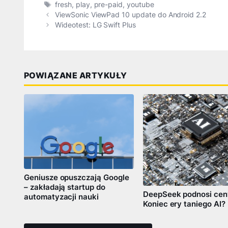
Tagi
fresh
,
play
,
pre-paid
,
youtube
ViewSonic ViewPad 10 update do Android 2.2
Wideotest: LG Swift Plus
POWIĄZANE ARTYKUŁY
Geniusze opuszczają Google
– zakładają startup do
DeepSeek podnosi cen
automatyzacji nauki
Koniec ery taniego AI?