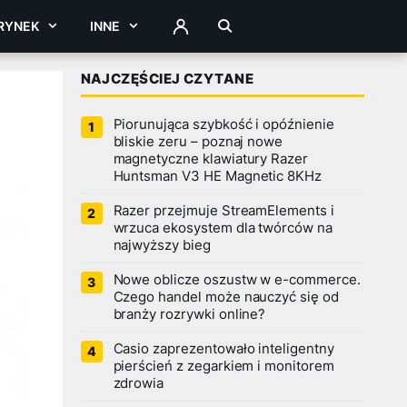
RYNEK
INNE
ZALOGUJ
NAJCZĘŚCIEJ CZYTANE
Piorunująca szybkość i opóźnienie
bliskie zeru – poznaj nowe
magnetyczne klawiatury Razer
Huntsman V3 HE Magnetic 8KHz
Razer przejmuje StreamElements i
wrzuca ekosystem dla twórców na
najwyższy bieg
Nowe oblicze oszustw w e-commerce.
Czego handel może nauczyć się od
branży rozrywki online?
Casio zaprezentowało inteligentny
pierścień z zegarkiem i monitorem
zdrowia