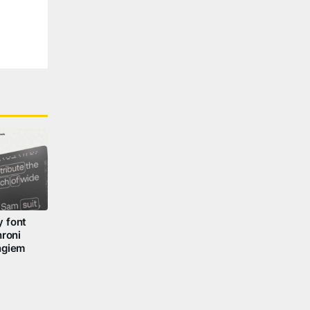
 font
hroni
ngiem