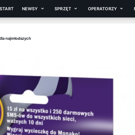
START
NEWSY
SPRZĘT
OPERATORZY
 dla najmłodszych