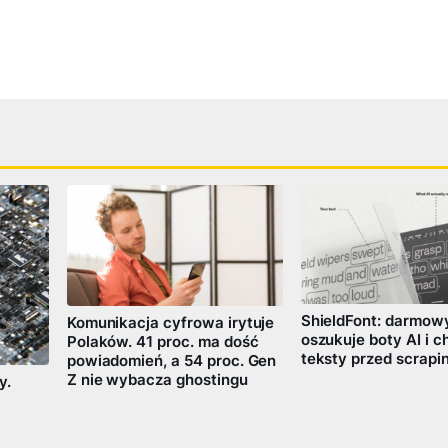
ShieldFont: darmowy
Komunikacja cyfrowa irytuje
oszukuje boty AI i c
Polaków. 41 proc. ma dość
teksty przed scrapi
powiadomień, a 54 proc. Gen
Z nie wybacza ghostingu
y.