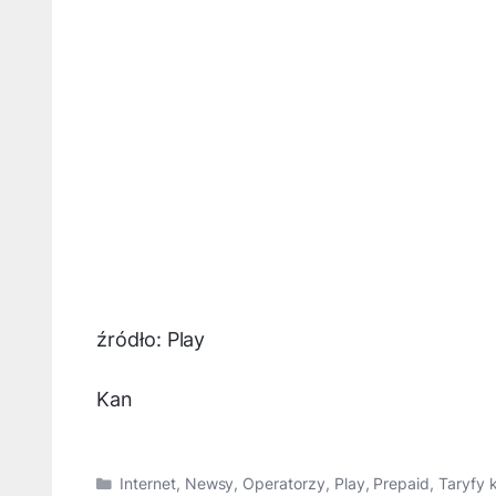
źródło: Play
Kan
Kategorie
Internet
,
Newsy
,
Operatorzy
,
Play
,
Prepaid
,
Taryfy