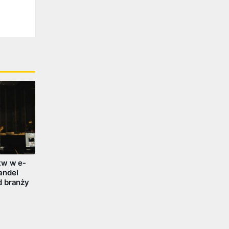
tw w e-
andel
d branży