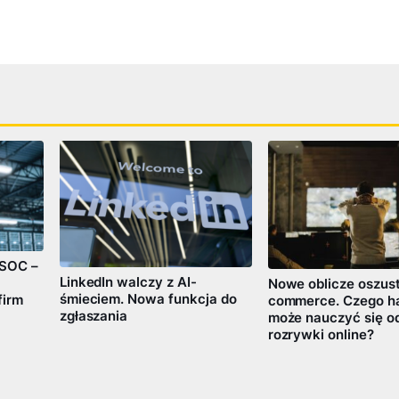
 SOC –
LinkedIn walczy z AI-
Nowe oblicze oszus
śmieciem. Nowa funkcja do
firm
commerce. Czego h
zgłaszania
może nauczyć się o
rozrywki online?