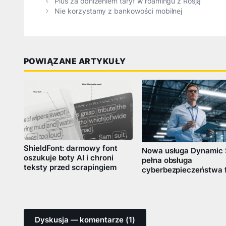
Plus za obniżeniem taryf w roamingu z Rosją
Nie korzystamy z bankowości mobilnej
POWIĄZANE ARTYKUŁY
ShieldFont: darmowy font
Nowa usługa Dynamic
oszukuje boty AI i chroni
pełna obsługa
teksty przed scrapingiem
cyberbezpieczeństwa 
Dyskusja — komentarze (1)