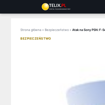
Przejdź
do
treści
Strona główna
»
Bezpieczeństwo
»
Atak na Sony PSN: F-S
BEZPIECZEŃSTWO