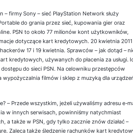
n – firmy Sony – sieć PlayStation Network służy
Portable do grania przez sieć, kupowania gier oraz
online. PSN to około 77 milionów kont użytkowników,
macje dotyczące kart kredytowych. 20 kwietnia 2011
ackerów 17 i 19 kwietnia. Sprawców – jak dotąd – ni
art kredytowych, używanych do płacenia za usługi. I
a dostępu do sieci PSN. Na celowniku przestępców
lna wypożyczalnia filmów i sklep z muzyką dla urządze
e? –
Przede wszystkim, jeżeli używaliśmy adresu e-mai
ia w innych serwisach, powinniśmy natychmiast
h, a także w PSN, gdy tylko zacznie znów działać
–
re. Zaleca także śledzenie rachunków kart kredyto