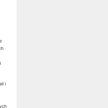
e
ch
ń
l i
wych