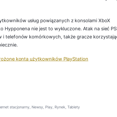
ytkowników usług powiązanych z konsolami XboX
ko Hypponena nie jest to wykluczone. Atak na sieć P
 i telefonów komórkowych, także gracze korzystają
iecznie.
rożone konta użytkowników PlayStation
ternet stacjonarny
,
Newsy
,
Play
,
Rynek
,
Tablety