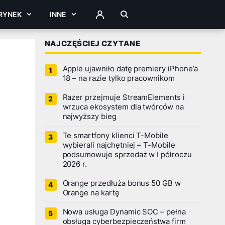
RYNEK
INNE
ZALOGUJ
NAJCZĘŚCIEJ CZYTANE
Apple ujawniło datę premiery iPhone’a
18 – na razie tylko pracownikom
Razer przejmuje StreamElements i
wrzuca ekosystem dla twórców na
najwyższy bieg
Te smartfony klienci T-Mobile
wybierali najchętniej – T-Mobile
podsumowuje sprzedaż w I półroczu
2026 r.
Orange przedłuża bonus 50 GB w
Orange na kartę
Nowa usługa Dynamic SOC – pełna
obsługa cyberbezpieczeństwa firm