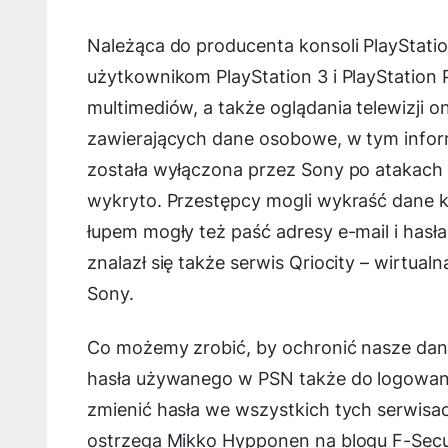
Należąca do producenta konsoli PlayStatio
użytkownikom PlayStation 3 i PlayStation 
multimediów, a także oglądania telewizji 
zawierających dane osobowe, w tym infor
została wyłączona przez Sony po atakach h
wykryto. Przestępcy mogli wykraść dane k
łupem mogły też paść adresy e-mail i hasł
znalazł się także serwis Qriocity – wirtua
Sony.
Co możemy zrobić, by ochronić nasze dan
hasła używanego w PSN także do logowan
zmienić hasła we wszystkich tych serwisac
ostrzega Mikko Hypponen na blogu F-Secu