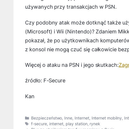
używanych przy transakcjach w PSN.
Czy podobny atak może dotknąć także uż
(Microsoft) i Wii (Nintendo)? Zdaniem Mik
pokazał, że po użytkownikach komputerów
z konsol nie mogą czuć się całkowicie bezp
Więcej o ataku na PSN i jego skutkach:
Zag
źródło: F-Secure
Kan
Kategorie
Bezpieczeństwo
,
Inne
,
Internet
,
Internet mobilny
,
In
Tagi
f-secure
,
internet
,
play station
,
rynek