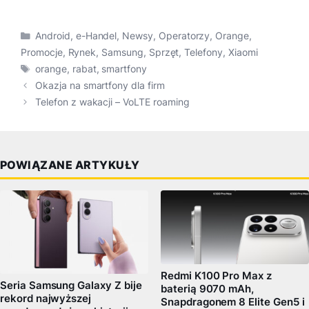
Kategorie
Android
,
e-Handel
,
Newsy
,
Operatorzy
,
Orange
,
Promocje
,
Rynek
,
Samsung
,
Sprzęt
,
Telefony
,
Xiaomi
Tagi
orange
,
rabat
,
smartfony
Okazja na smartfony dla firm
Telefon z wakacji – VoLTE roaming
POWIĄZANE ARTYKUŁY
Redmi K100 Pro Max z
Seria Samsung Galaxy Z bije
baterią 9070 mAh,
rekord najwyższej
Snapdragonem 8 Elite Gen5 i