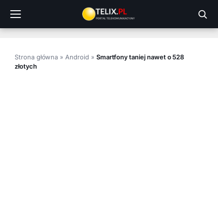
Przejdź
do
treści
Strona główna
»
Android
»
Smartfony taniej nawet o 528
złotych