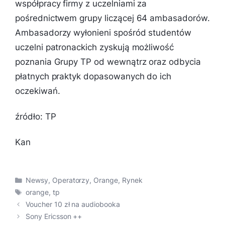
współpracy firmy z uczelniami za
pośrednictwem grupy liczącej 64 ambasadorów.
Ambasadorzy wyłonieni spośród studentów
uczelni patronackich zyskują możliwość
poznania Grupy TP od wewnątrz oraz odbycia
płatnych praktyk dopasowanych do ich
oczekiwań.
źródło: TP
Kan
Kategorie
Newsy
,
Operatorzy
,
Orange
,
Rynek
Tagi
orange
,
tp
Voucher 10 zł na audiobooka
Sony Ericsson ++