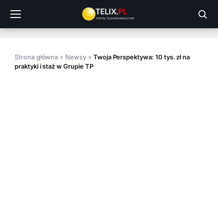
Przejdź
do
treści
Strona główna
»
Newsy
»
Twoja Perspektywa: 10 tys. zł na
praktyki i staż w Grupie TP