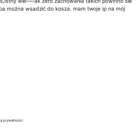
eś,istny wie—–ak zero zachowania takich powinno sie
a można wsadzić do kosza. mam twoje ip na mój
ką prywatności