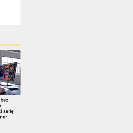
 bez
r
 serię
ner