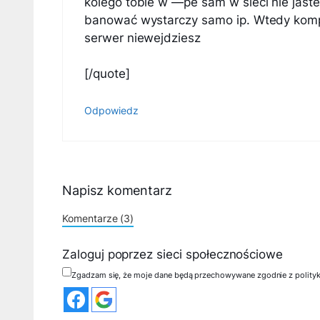
kolego tobie w —pe sam w sieci nie jast
banować wystarczy samo ip. Wtedy komp
serwer niewejdziesz
[/quote]
Odpowiedz
Napisz komentarz
Komentarze (3)
Zaloguj poprzez sieci społecznościowe
Zgadzam się, że moje dane będą przechowywane zgodnie z polity