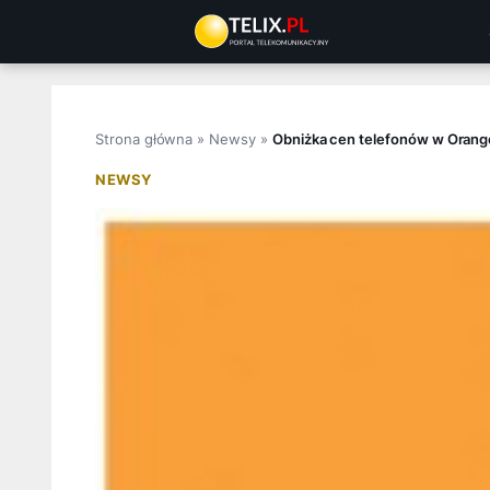
Przejdź
do
treści
Strona główna
»
Newsy
»
Obniżka cen telefonów w Orang
NEWSY