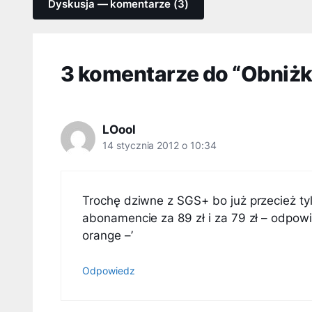
Dyskusja — komentarze (3)
3 komentarze do “Obniżk
LOool
14 stycznia 2012 o 10:34
Trochę dziwne z SGS+ bo już przecież tyl
abonamencie za 89 zł i za 79 zł – odpow
orange –’
Odpowiedz