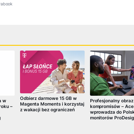
trabook
Odbierz darmowe 15 GB w
a w
Profesjonalny obraz
Magenta Moments i korzystaj
roku –
kompromisów – Ace
z wakacji bez ograniczeń
wprowadza do Polski
g
monitorów ProDesig