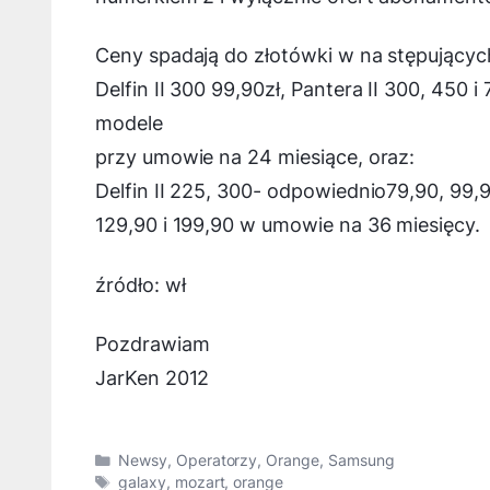
Ceny spadają do złotówki w na stępującyc
Delfin II 300 99,90zł, Pantera II 300, 450 
modele
przy umowie na 24 miesiące, oraz:
Delfin II 225, 300- odpowiednio79,90, 99,9
129,90 i 199,90 w umowie na 36 miesięcy.
źródło: wł
Pozdrawiam
JarKen 2012
Kategorie
Newsy
,
Operatorzy
,
Orange
,
Samsung
Tagi
galaxy
,
mozart
,
orange