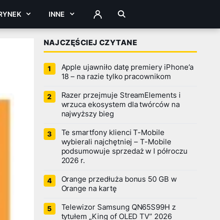
RYNEK
INNE
ZALOGUJ
NAJCZĘŚCIEJ CZYTANE
Apple ujawniło datę premiery iPhone’a
18 – na razie tylko pracownikom
Razer przejmuje StreamElements i
wrzuca ekosystem dla twórców na
najwyższy bieg
Te smartfony klienci T-Mobile
wybierali najchętniej – T-Mobile
podsumowuje sprzedaż w I półroczu
2026 r.
Orange przedłuża bonus 50 GB w
Orange na kartę
Telewizor Samsung QN65S99H z
tytułem „King of OLED TV” 2026