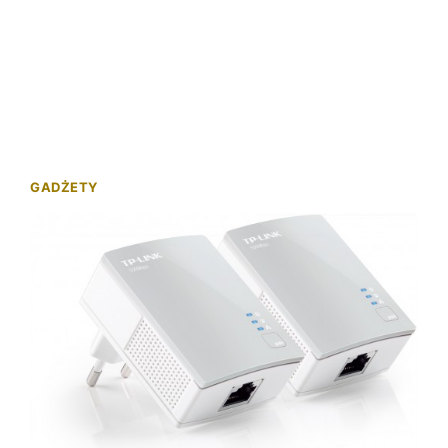
GADŻETY