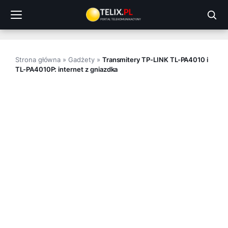
Przejdź
do
treści
Strona główna
»
Gadżety
»
Transmitery TP-LINK TL-PA4010 i
TL-PA4010P: internet z gniazdka