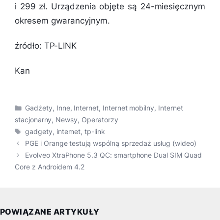
i 299 zł. Urządzenia objęte są 24-miesięcznym
okresem gwarancyjnym.
źródło: TP-LINK
Kan
Kategorie
Gadżety
,
Inne
,
Internet
,
Internet mobilny
,
Internet
stacjonarny
,
Newsy
,
Operatorzy
Tagi
gadgety
,
internet
,
tp-link
PGE i Orange testują wspólną sprzedaż usług (wideo)
Evolveo XtraPhone 5.3 QC: smartphone Dual SIM Quad
Core z Androidem 4.2
POWIĄZANE ARTYKUŁY