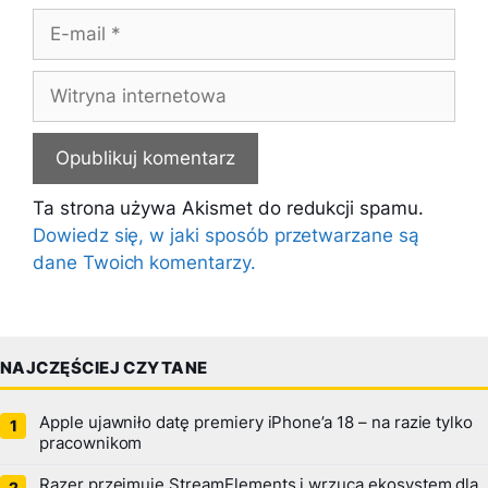
E-
mail
Witryna
internetowa
Ta strona używa Akismet do redukcji spamu.
Dowiedz się, w jaki sposób przetwarzane są
dane Twoich komentarzy.
NAJCZĘŚCIEJ CZYTANE
Apple ujawniło datę premiery iPhone’a 18 – na razie tylko
pracownikom
Razer przejmuje StreamElements i wrzuca ekosystem dla