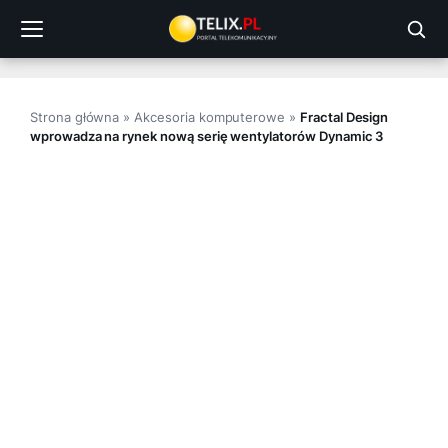
Przejdź
do
treści
Strona główna
»
Akcesoria komputerowe
»
Fractal Design
wprowadza na rynek nową serię wentylatorów Dynamic 3