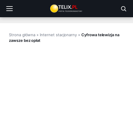
Przejdź
do
treści
Strona główna
»
Internet stacjonarny
»
Cyfrowa telewizja na
zawsze bez opłat