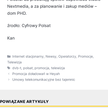
Nextmedia, a za planowanie i zakup mediów –
dom PHD.
źrodło: Cyfrowy Polsat
Kan
Kategorie
Internet stacjonarny
,
Newsy
,
Operatorzy
,
Promocje
,
Telewizja
Tagi
dvb-t
,
polsat
,
promocja
,
telewizja
Promocja doładowań w Heyah
Umowy telekomunikacyjne bez tajemnic
POWIĄZANE ARTYKUŁY