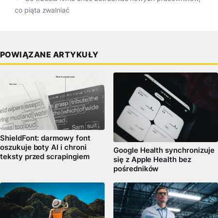
co piąta zwalniać
POWIĄZANE ARTYKUŁY
ShieldFont: darmowy font
oszukuje boty AI i chroni
Google Health synchronizuje
teksty przed scrapingiem
się z Apple Health bez
pośredników