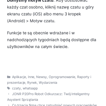
Domyślny motyw czatu
. Aby dostosować
każdy czat osobno, kliknij nazwę czatu u góry
ekranu czatu (iOS) albo menu 3 kropek
(Android) > Motyw czatu.
Funkcje te są obecnie wdrażane i w
nadchodzących tygodniach będą dostępne dla
użytkowników na całym świecie.
Kategorie
Aplikacje
,
Inne
,
Newsy
,
Oprogramowanie
,
Raporty i
prezentacje
,
Rynek
,
Wydarzenia
Tagi
czaty
,
whatsapp
JONR P20Pro Robot Odkurzacz: Twój Inteligentny
Asystent Sprzątania
Co trzecia firma chce zatrudniać nowych pracowników,