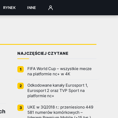
RYNEK
INNE
ZALOGUJ
NAJCZĘŚCIEJ CZYTANE
FIFA World Cup – wszystkie mecze
na platformie nc+ w 4K
Odkodowane kanały Eurosport 1,
Eurosport 2 oraz TVP Sport na
platformie nc+
UKE w 3Q2018 r.: przeniesiono 449
ch
581 numerów komórkowych –
liderem Premium Mobile (+15 tys.)