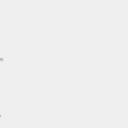
e
ej
.
w