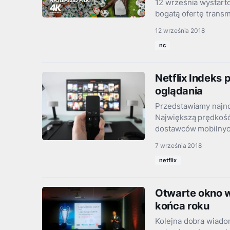
12 września wystart
bogatą ofertę transm
12 września 2018
nc
Netflix Indeks
oglądania
Przedstawiamy najno
Największą prędkość
dostawców mobilnych
7 września 2018
netflix
Otwarte okno w
końca roku
Kolejna dobra wiado