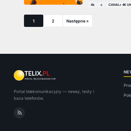
4k
c
CANAL+ 4K Ul
1
2
Następne »
NE
Pro
Portal telekomunikacyjny — newsy, testy i
Pol
baza telefonów.