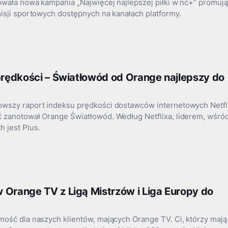
owała nowa kampania „Najwięcej najlepszej piłki w nc+” promuj
isji sportowych dostępnych na kanałach platformy.
 prędkości – Światłowód od Orange najlepszy do
wszy raport indeksu prędkości dostawców internetowych Netfli
 zanotował Orange Światłowód. Według Netflixa, liderem, wśró
 jest Plus.
 Orange TV z Ligą Mistrzów i Liga Europy do
mość dla naszych klientów, mających Orange TV. Ci, którzy mają