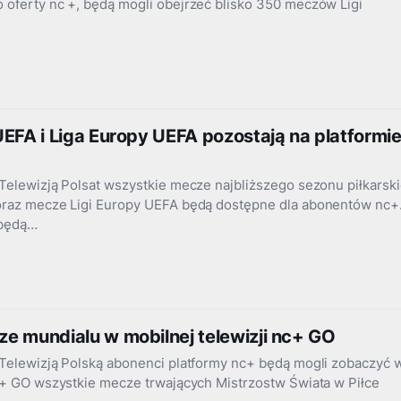
 oferty nc +, będą mogli obejrzeć blisko 350 meczów Ligi
UEFA i Liga Europy UEFA pozostają na platformi
Telewizją Polsat wszystkie mecze najbliższego sezonu piłkarski
oraz mecze Ligi Europy UEFA będą dostępne dla abonentów nc+
 będą…
e mundialu w mobilnej telewizji nc+ GO
 Telewizją Polską abonenci platformy nc+ będą mogli zobaczyć 
nc+ GO wszystkie mecze trwających Mistrzostw Świata w Piłce