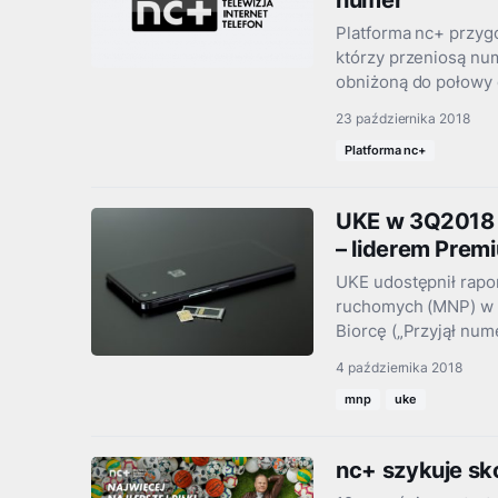
numer
Platforma nc+ przygo
którzy przeniosą nu
obniżoną do połowy
23 października 2018
Platforma nc+
UKE w 3Q2018 
– liderem Premi
UKE udostępnił rapo
ruchomych (MNP) w I
Biorcę („Przyjął num
4 października 2018
mnp
uke
nc+ szykuje sko