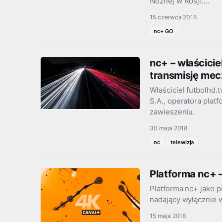
Nożnej w Rosji.…
15 czerwca 2018
nc+ GO
nc+ – właścicie
transmisję mec
Właściciel futbolhd.t
S.A., operatora plat
zawieszeniu.
30 maja 2018
nc
telewizja
Platforma nc+ 
Platforma nc+ jako 
nadający wyłącznie 
15 maja 2018