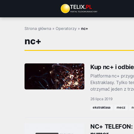
Przejdź
do
treści
Strona główna
»
Operatorzy
»
nc+
nc+
Kup nc+ i odbi
Platforma nc+ przyg
Ekstraklasy. Tylko t
otrzymać jeden z tr
26 lipca 2019
ekstraklasa
mecz
n
NC+ TELEFON: a