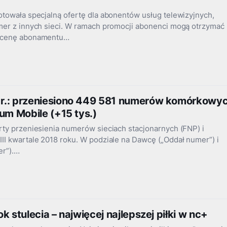
towała specjalną ofertę dla abonentów usług telewizyjnych,
mer z innych sieci. W ramach promocji abonenci mogą otrzymać
 cenę abonamentu…
r.: przeniesiono 449 581 numerów komórkowy
um Mobile (+15 tys.)
rty przeniesienia numerów sieciach stacjonarnych (FNP) i
II kwartale 2018 roku. W podziale na Dawcę („Oddał numer”) i
er”).…
k stulecia – najwięcej najlepszej piłki w nc+