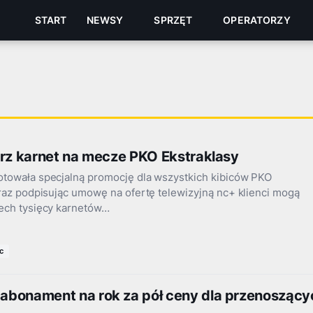
START
NEWSY
SPRZĘT
OPERATORZY
erz karnet na mecze PKO Ekstraklasy
otowała specjalną promocję dla wszystkich kibiców PKO
eraz podpisując umowę na ofertę telewizyjną nc+ klienci mogą
zech tysięcy karnetów…
c
bonament na rok za pół ceny dla przenoszący