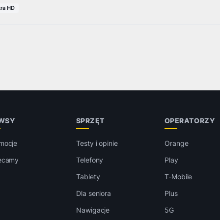
tra HD
WSY
SPRZĘT
OPERATORZY
mocje
Testy i opinie
Orange
ecamy
Telefony
Play
Tablety
T-Mobile
Dla seniora
Plus
Nawigacje
5G