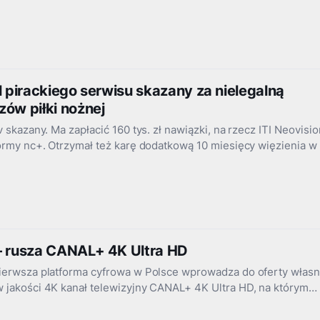
l pirackiego serwisu skazany za nielegalną
zów piłki nożnej
v skazany. Ma zapłacić 160 tys. zł nawiązki, na rzecz ITI Neovisio
formy nc+. Otrzymał też karę dodatkową 10 miesięcy więzienia w
– rusza CANAL+ 4K Ultra HD
pierwsza platforma cyfrowa w Polsce wprowadza do oferty własn
w jakości 4K kanał telewizyjny CANAL+ 4K Ultra HD, na którym…