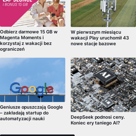
Odbierz darmowe 15 GB w
W pierwszym miesiącu
Magenta Moments i
wakacji Play uruchomił 43
korzystaj z wakacji bez
nowe stacje bazowe
ograniczeń
Geniusze opuszczają Google
– zakładają startup do
DeepSeek podnosi ceny.
automatyzacji nauki
Koniec ery taniego AI?