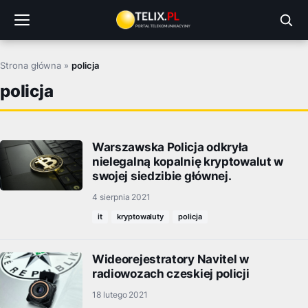
Przejdź
do
treści
Strona główna
»
policja
policja
Warszawska Policja odkryła
nielegalną kopalnię kryptowalut w
swojej siedzibie głównej.
4 sierpnia 2021
it
kryptowaluty
policja
Wideorejestratory Navitel w
radiowozach czeskiej policji
18 lutego 2021