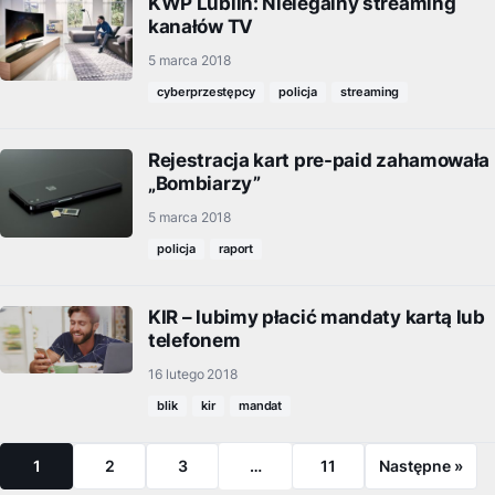
KWP Lublin: Nielegalny streaming
kanałów TV
5 marca 2018
cyberprzestępcy
policja
streaming
Rejestracja kart pre-paid zahamowała
„Bombiarzy”
5 marca 2018
policja
raport
KIR – lubimy płacić mandaty kartą lub
telefonem
16 lutego 2018
blik
kir
mandat
1
2
3
…
11
Następne »