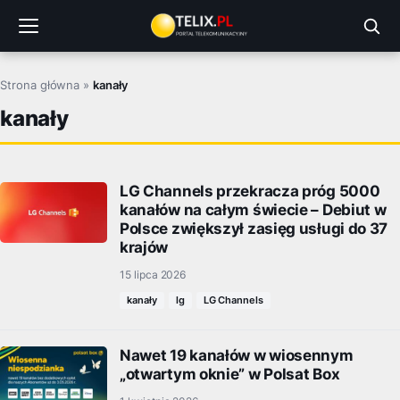
Przejdź
do
treści
Strona główna
»
kanały
kanały
LG Channels przekracza próg 5000
kanałów na całym świecie – Debiut w
Polsce zwiększył zasięg usługi do 37
krajów
15 lipca 2026
kanały
lg
LG Channels
Nawet 19 kanałów w wiosennym
„otwartym oknie” w Polsat Box