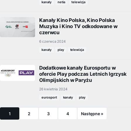
kanały
netia
telewizja
Kanały Kino Polska, Kino Polska
Muzyka i Kino TV odkodowane w
czerwcu
6 czerwca 2024
kanały
play
telewizja
Dodatkowe kanały Eurosportu w
ofercie Play podczas Letnich Igrzysk
Olimpijskich w Paryżu
26 kwietnia 2024
eurosport
kanały
play
1
2
3
4
Następne »