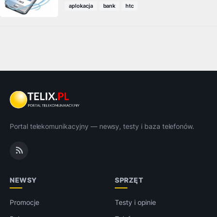
aplokacja
bank
htc
Portal telekomunikacyjny — newsy, testy i baza telefonów.
NEWSY
SPRZĘT
Promocje
Testy i opinie