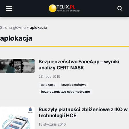
Przejdź
do
treści
Strona główna
»
aplokacja
aplokacja
Bezpieczeństwo FaceApp – wyniki
analizy CERT NASK
23 lipca 2019
aplokacja
bezpieczeństwo
bezpieczeństwo cybernetyczne
Ruszyły płatności zbliżeniowe z IKO w
technologii HCE
18 stycznia 2016