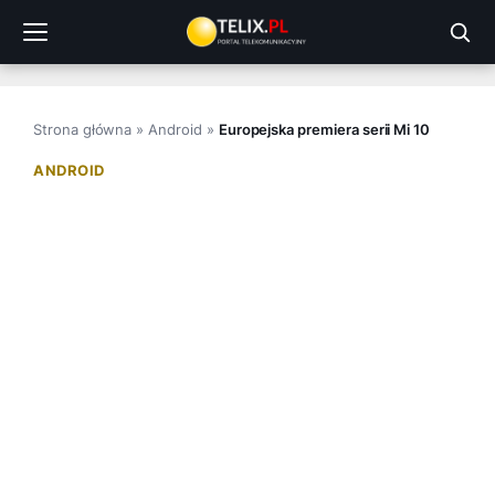
Przejdź
do
treści
Strona główna
»
Android
»
Europejska premiera serii Mi 10
ANDROID