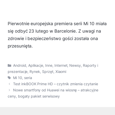
Pierwotnie europejska premiera serii Mi 10 miała
się odbyć 23 lutego w Barcelonie. Z uwagi na
zdrowie i bezpieczeństwo gości została ona
przesunięta.
Kategorie
Android
,
Aplikacje
,
Inne
,
Internet
,
Newsy
,
Raporty i
prezentacje
,
Rynek
,
Sprzęt
,
Xiaomi
Tagi
Mi 10
,
seria
Test inkBOOK Prime HD – czytnik zmienia czytanie
Nowe smartfony od Huawei na wiosnę – atrakcyjne
ceny, bogaty pakiet serwisowy