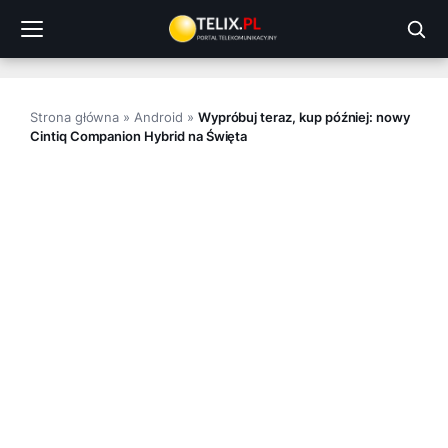
Przejdź
do
treści
Strona główna
»
Android
»
Wypróbuj teraz, kup później: nowy
Cintiq Companion Hybrid na Święta