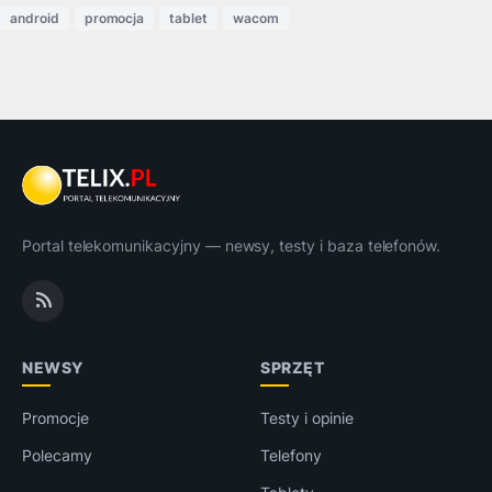
android
promocja
tablet
wacom
Portal telekomunikacyjny — newsy, testy i baza telefonów.
NEWSY
SPRZĘT
Promocje
Testy i opinie
Polecamy
Telefony