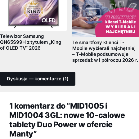
Telewizor Samsung
QN65S99H z tytułem „King
Te smartfony klienci T-
of OLED TV” 2026
Mobile wybierali najchętniej
– T-Mobile podsumowuje
sprzedaż w I półroczu 2026 r.
Dyskusja — komentarze (1)
1 komentarz do “MID1005 i
MID1004 3GL: nowe 10-calowe
tablety Duo Power w ofercie
Manty”