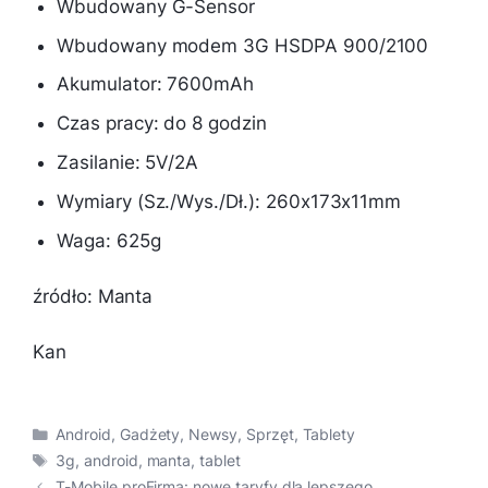
Wbudowany G-Sensor
Wbudowany modem 3G HSDPA 900/2100
Akumulator: 7600mAh
Czas pracy: do 8 godzin
Zasilanie: 5V/2A
Wymiary (Sz./Wys./Dł.): 260x173x11mm
Waga: 625g
źródło: Manta
Kan
Kategorie
Android
,
Gadżety
,
Newsy
,
Sprzęt
,
Tablety
Tagi
3g
,
android
,
manta
,
tablet
T-Mobile proFirma: nowe taryfy dla lepszego