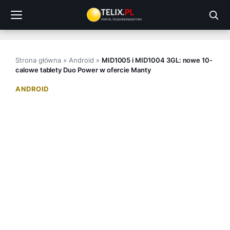
Przejdź
do
treści
Strona główna
»
Android
»
MID1005 i MID1004 3GL: nowe 10-
calowe tablety Duo Power w ofercie Manty
ANDROID