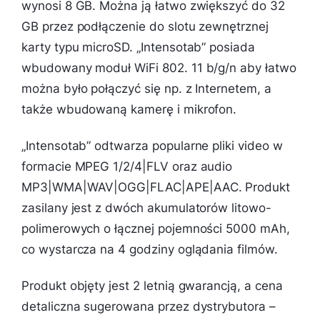
wynosi 8 GB. Można ją łatwo zwiększyć do 32
GB przez podłączenie do slotu zewnętrznej
karty typu microSD. „Intensotab” posiada
wbudowany moduł WiFi 802. 11 b/g/n aby łatwo
można było połączyć się np. z Internetem, a
także wbudowaną kamerę i mikrofon.
„Intensotab” odtwarza popularne pliki video w
formacie MPEG 1/2/4|FLV oraz audio
MP3|WMA|WAV|OGG|FLAC|APE|AAC. Produkt
zasilany jest z dwóch akumulatorów litowo-
polimerowych o łącznej pojemności 5000 mAh,
co wystarcza na 4 godziny oglądania filmów.
Produkt objęty jest 2 letnią gwarancją, a cena
detaliczna sugerowana przez dystrybutora –