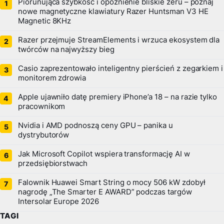
Piorunująca szybkość i opóźnienie bliskie zeru – poznaj
nowe magnetyczne klawiatury Razer Huntsman V3 HE
Magnetic 8KHz
Razer przejmuje StreamElements i wrzuca ekosystem dla
twórców na najwyższy bieg
Casio zaprezentowało inteligentny pierścień z zegarkiem i
monitorem zdrowia
Apple ujawniło datę premiery iPhone’a 18 – na razie tylko
pracownikom
Nvidia i AMD podnoszą ceny GPU – panika u
dystrybutorów
Jak Microsoft Copilot wspiera transformację AI w
przedsiębiorstwach
Falownik Huawei Smart String o mocy 506 kW zdobył
nagrodę „The Smarter E AWARD” podczas targów
Intersolar Europe 2026
TAGI