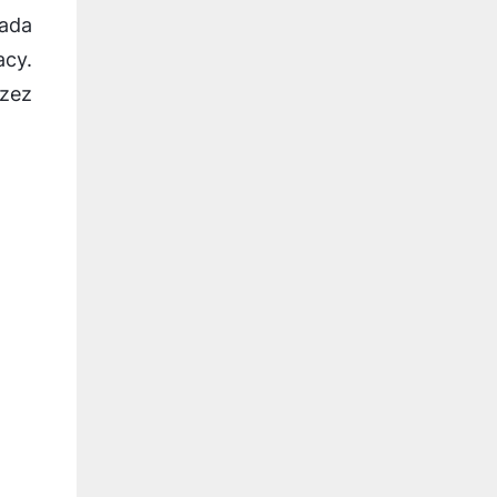
iada
cy.
rzez