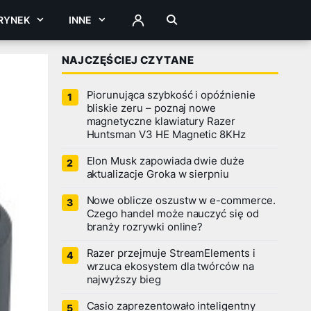
RYNEK
INNE
ZALOGUJ
NAJCZĘŚCIEJ CZYTANE
Piorunująca szybkość i opóźnienie
bliskie zeru – poznaj nowe
magnetyczne klawiatury Razer
Huntsman V3 HE Magnetic 8KHz
Elon Musk zapowiada dwie duże
aktualizacje Groka w sierpniu
Nowe oblicze oszustw w e-commerce.
Czego handel może nauczyć się od
branży rozrywki online?
Razer przejmuje StreamElements i
wrzuca ekosystem dla twórców na
najwyższy bieg
Casio zaprezentowało inteligentny