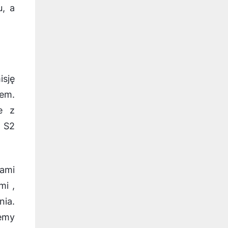
, a
isję
iem.
e z
 S2
ami
mi ,
nia.
cemy