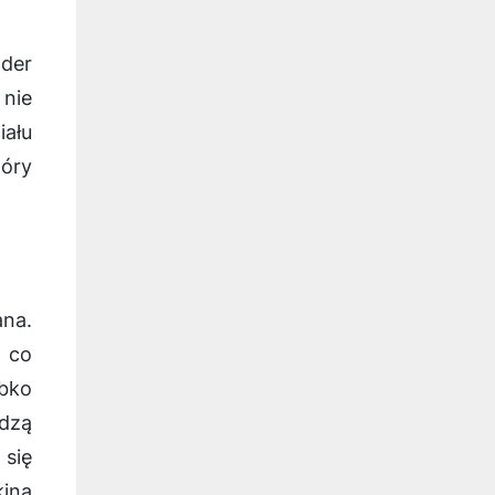
der
nie
iału
tóry
ana.
, co
ybko
wdzą
 się
ina