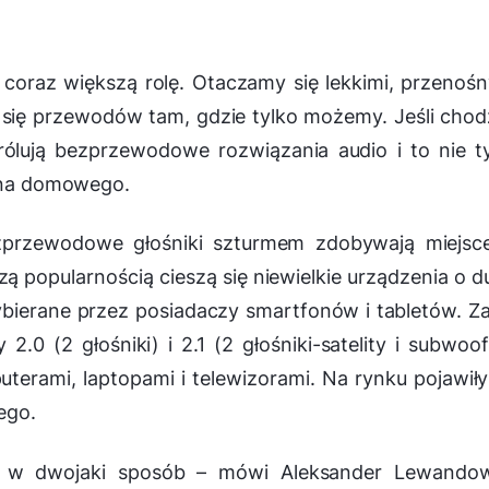
coraz większą rolę. Otaczamy się lekkimi, przenoś
się przewodów tam, gdzie tylko możemy. Jeśli chod
rólują bezprzewodowe rozwiązania audio i to nie t
kina domowego.
ezprzewodowe głośniki szturmem zdobywają miejsc
 popularnością cieszą się niewielkie urządzenia o d
 wybierane przez posiadaczy smartfonów i tabletów. Z
2.0 (2 głośniki) i 2.1 (2 głośniki-satelity i subwoof
rami, laptopami i telewizorami. Na rynku pojawiły
ego.
 w dwojaki sposób
– mówi Aleksander Lewandow