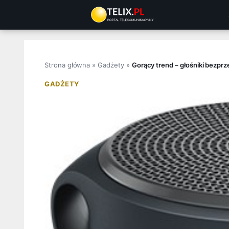
Przejdź
do
treści
Strona główna
»
Gadżety
»
Gorący trend – głośniki bezp
GADŻETY