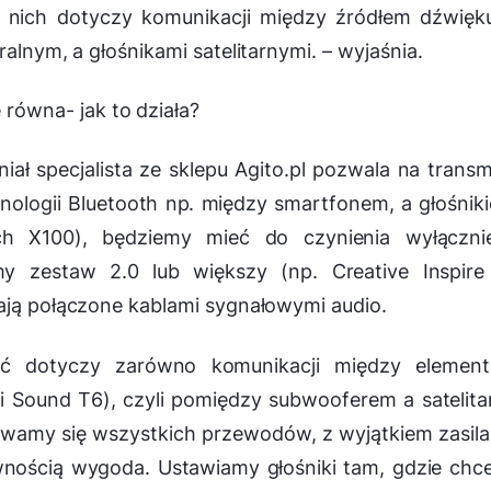
 nich dotyczy komunikacji między źródłem dźwięku
ralnym, a głośnikami satelitarnymi.
– wyjaśnia.
ówna- jak to działa?
ał specjalista ze sklepu Agito.pl pozwala na transm
nologii Bluetooth np. między smartfonem, a głośnik
ch X100), będziemy mieć do czynienia wyłączni
y zestaw 2.0 lub większy (np. Creative Inspire
tają połączone kablami sygnałowymi audio.
ć dotyczy zarówno komunikacji między element
ii Sound T6), czyli pomiędzy subwooferem a satelita
bywamy się wszystkich przewodów, z wyjątkiem zasila
ewnością wygoda. Ustawiamy głośniki tam, gdzie ch