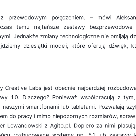
ę z przewodowym połączeniem.
– mówi Aleksan
 czas temu najtańsze zestawy bezprzewodowe 
mi. Jednakże zmiany technologiczne nie omijają dz
ziemy dziesiątki modeli, które oferują dźwięk, k
my Creative Labs jest obecnie najbardziej rozbudow
stawy 1.0. Dlaczego? Ponieważ współpracują z tym
 naszymi smartfonami lub tabletami. Pozwalają sz
ściem do pracy i mimo niepozornych rozmiarów, spra
der Lewandowski z Agito.pl.
Dopiero za nimi plasują
końcu rozbudowane systemy np. 5.1 lub zestawy k