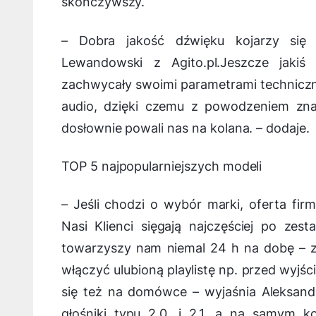
skończywszy.
–
Dobra jakość dźwięku kojarzy si
Lewandowski z Agito.pl.
Jeszcze jakiś
zachwycały swoimi parametrami techniczny
audio, dzięki czemu z powodzeniem znajd
dosłownie powali nas na kolana.
– dodaje.
TOP 5 najpopularniejszych modeli
–
Jeśli chodzi o wybór marki, oferta fir
Nasi Klienci sięgają najczęściej po ze
towarzyszy nam niemal 24 h na dobę – z
włączyć ulubioną playlistę np. przed wyj
się też na domówce
– wyjaśnia Aleksan
głośniki typu 2.0. i 2.1, a na samym 