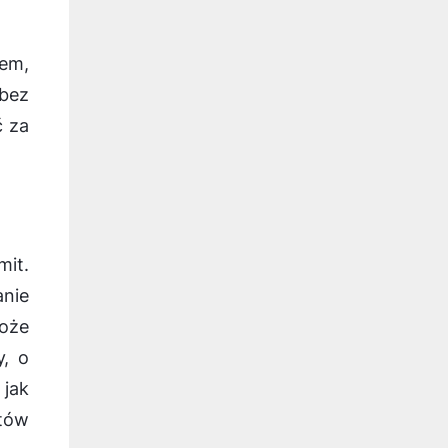
rem,
 bez
ć za
mit.
anie
może
y, o
jak
tów