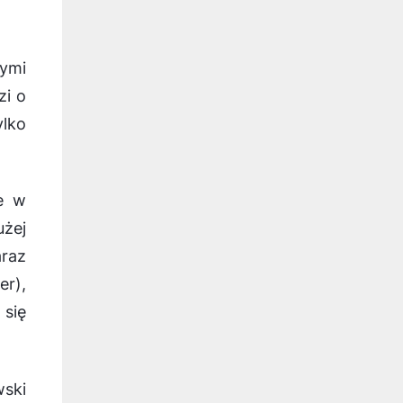
nymi
zi o
ylko
e w
użej
araz
er),
 się
ski