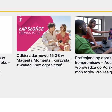
Odbierz darmowe 15 GB w
a w
Profesjonalny obraz
Magenta Moments i korzystaj
roku –
kompromisów – Ace
z wakacji bez ograniczeń
wprowadza do Polski
g
monitorów ProDesig