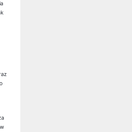
ia
ak
raz
eo
za
ów