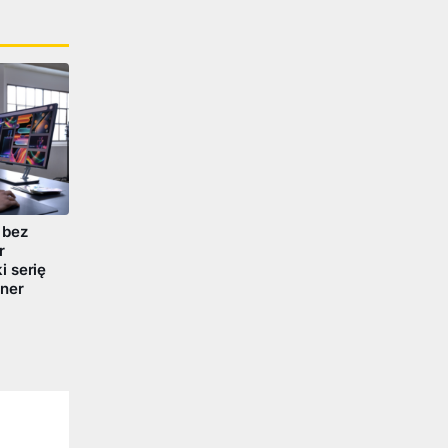
 bez
r
 serię
ner