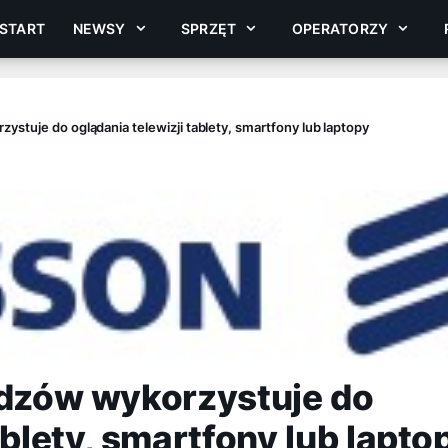
START
NEWSY
SPRZĘT
OPERATORZY
ystuje do oglądania telewizji tablety, smartfony lub laptopy
idzów wykorzystuje do
ablety, smartfony lub lapto