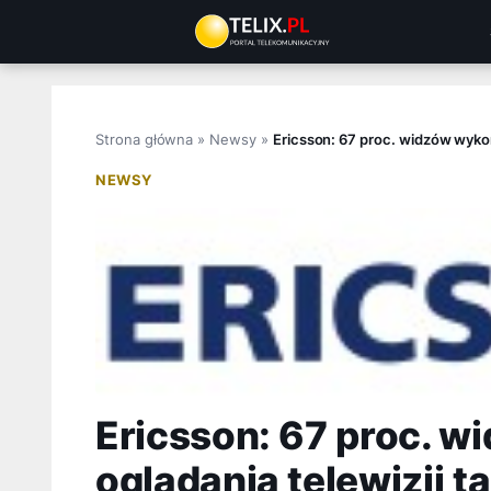
Przejdź
do
treści
Strona główna
»
Newsy
»
Ericsson: 67 proc. widzów wykorz
NEWSY
Ericsson: 67 proc. w
oglądania telewizji t