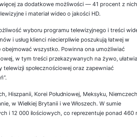
ć więcej za dodatkowe możliwości — 41 procent z nic
lewizyjne i materiał wideo o jakości HD.
iwość wyboru programu telewizyjnego i treści wid
ów i usług klienci niecierpliwie poszukują łatwej w
oże obejmować wszystko. Powinna ona umożliwiać
liniowej, w tym treści przekazywanych na żywo, ułatwi
y telewizji społecznościowej oraz zapewniać
ń”.
ach, Hiszpanii, Korei Południowej, Meksyku, Niemczech
ie, w Wielkiej Brytanii i we Włoszech. W sumie
 i 12 000 ilościowych, co reprezentuje ponad 460 