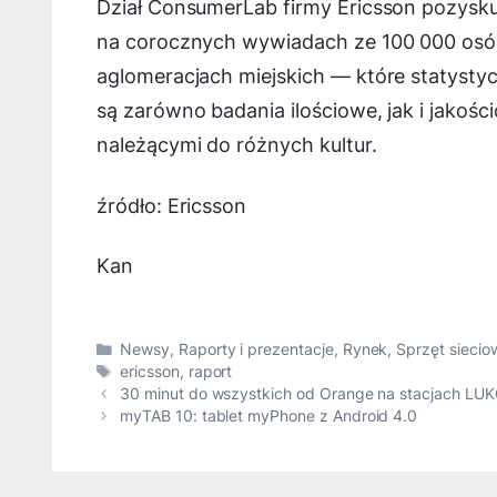
Dział ConsumerLab firmy Ericsson pozysku
na corocznych wywiadach ze 100 000 osób 
aglomeracjach miejskich — które statystycz
są zarówno badania ilościowe, jak i jakoś
należącymi do różnych kultur.
źródło: Ericsson
Kan
Kategorie
Newsy
,
Raporty i prezentacje
,
Rynek
,
Sprzęt siecio
Tagi
ericsson
,
raport
30 minut do wszystkich od Orange na stacjach LUK
myTAB 10: tablet myPhone z Android 4.0