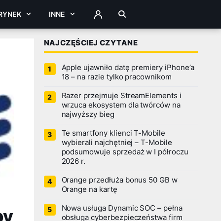
RYNEK
INNE
ZALOGUJ
NAJCZĘŚCIEJ CZYTANE
Apple ujawniło datę premiery iPhone’a
18 – na razie tylko pracownikom
Razer przejmuje StreamElements i
wrzuca ekosystem dla twórców na
najwyższy bieg
Te smartfony klienci T-Mobile
wybierali najchętniej – T-Mobile
podsumowuje sprzedaż w I półroczu
2026 r.
Orange przedłuża bonus 50 GB w
Orange na kartę
Nowa usługa Dynamic SOC – pełna
py
obsługa cyberbezpieczeństwa firm