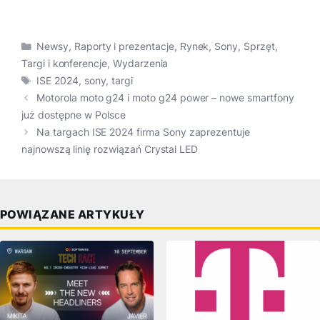
Kategorie
Newsy
,
Raporty i prezentacje
,
Rynek
,
Sony
,
Sprzęt
,
Targi i konferencje
,
Wydarzenia
Tagi
ISE 2024
,
sony
,
targi
Motorola moto g24 i moto g24 power – nowe smartfony
już dostępne w Polsce
Na targach ISE 2024 firma Sony zaprezentuje
najnowszą linię rozwiązań Crystal LED
POWIĄZANE ARTYKUŁY