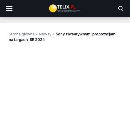
Przejdź
do
treści
Strona główna
»
Newsy
»
Sony z kreatywnymi propozycjami
na targach ISE 2024