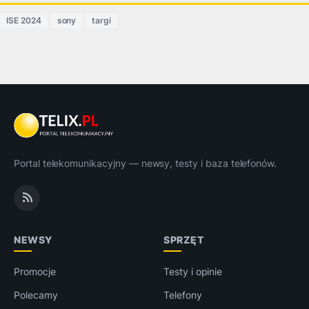
ISE 2024
sony
targi
Portal telekomunikacyjny — newsy, testy i baza telefonów.
NEWSY
SPRZĘT
Promocje
Testy i opinie
Polecamy
Telefony