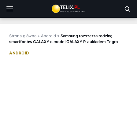
Przejdź
do
treści
Strona główna
»
Android
»
Samsung rozszerza rodzinę
smartfonów GALAXY o model GALAXY R z układem Tegra
ANDROID