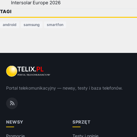
Intersolar Europe 2026
TAGI
android
samsung
smartfon
Portal telekomunikacyjny — newsy, testy i baza telefonów.
NEWSY
SPRZĘT
Promocje
Testy i opinie