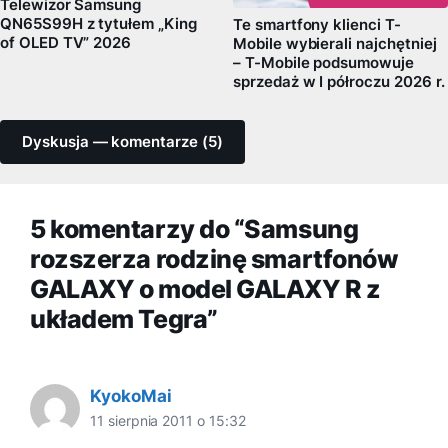
Telewizor Samsung
QN65S99H z tytułem „King
Te smartfony klienci T-
of OLED TV” 2026
Mobile wybierali najchętniej
– T-Mobile podsumowuje
sprzedaż w I półroczu 2026 r.
Dyskusja — komentarze (5)
5 komentarzy do “Samsung
rozszerza rodzinę smartfonów
GALAXY o model GALAXY R z
układem Tegra”
KyokoMai
11 sierpnia 2011 o 15:32