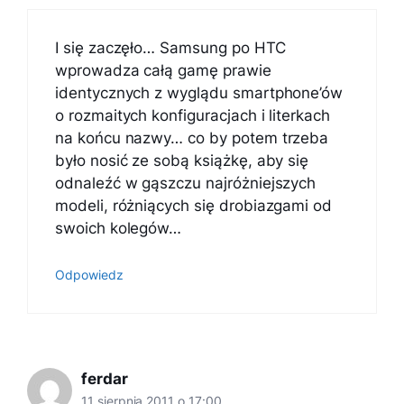
I się zaczęło… Samsung po HTC
wprowadza całą gamę prawie
identycznych z wyglądu smartphone’ów
o rozmaitych konfiguracjach i literkach
na końcu nazwy… co by potem trzeba
było nosić ze sobą książkę, aby się
odnaleźć w gąszczu najróżniejszych
modeli, różniących się drobiazgami od
swoich kolegów…
Odpowiedz
ferdar
11 sierpnia 2011 o 17:00