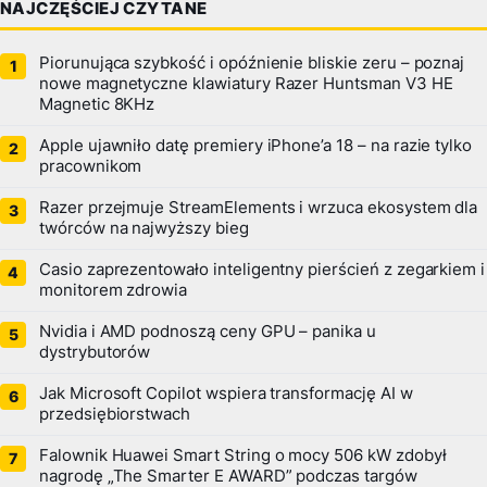
NAJCZĘŚCIEJ CZYTANE
Piorunująca szybkość i opóźnienie bliskie zeru – poznaj
nowe magnetyczne klawiatury Razer Huntsman V3 HE
Magnetic 8KHz
Apple ujawniło datę premiery iPhone’a 18 – na razie tylko
pracownikom
Razer przejmuje StreamElements i wrzuca ekosystem dla
twórców na najwyższy bieg
Casio zaprezentowało inteligentny pierścień z zegarkiem i
monitorem zdrowia
Nvidia i AMD podnoszą ceny GPU – panika u
dystrybutorów
Jak Microsoft Copilot wspiera transformację AI w
przedsiębiorstwach
Falownik Huawei Smart String o mocy 506 kW zdobył
nagrodę „The Smarter E AWARD” podczas targów