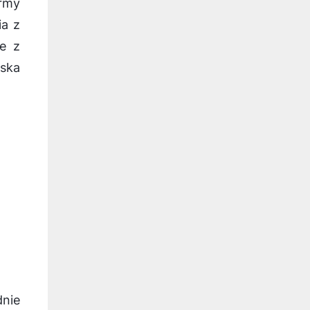
irmy
ia z
e z
wska
nie