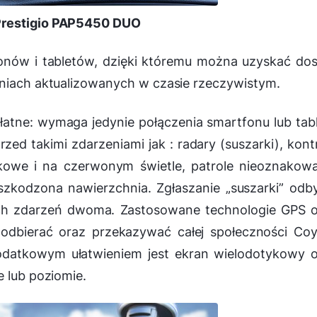
Prestigio PAP5450 DUO
onów i tabletów, dzięki któremu można uzyskać do
eniach aktualizowanych w czasie rzeczywistym.
zpłatne: wymaga jedynie połączenia smartfonu lub tab
rzed takimi zdarzeniami jak : radary (suszarki), kont
nkowe i na czerwonym świetle, patrole nieoznakow
uszkodzona nawierzchnia. Zgłaszanie „suszarki” od
łych zdarzeń dwoma. Zastosowane technologie GPS 
dbierać oraz przekazywać całej społeczności Coy
odatkowym ułatwieniem jest ekran wielodotykowy 
e lub poziomie.