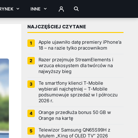
RYNEK
INNE
ZALOGUJ
NAJCZĘŚCIEJ CZYTANE
Apple ujawniło datę premiery iPhone’a
18 – na razie tylko pracownikom
Razer przejmuje StreamElements i
wrzuca ekosystem dla twórców na
najwyższy bieg
Te smartfony klienci T-Mobile
wybierali najchętniej – T-Mobile
podsumowuje sprzedaż w I półroczu
2026 r.
Orange przedłuża bonus 50 GB w
Orange na kartę
Telewizor Samsung QN65S99H z
tytułem „King of OLED TV” 2026