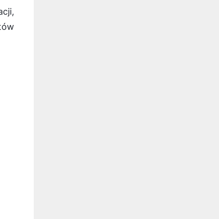
cji,
ntów