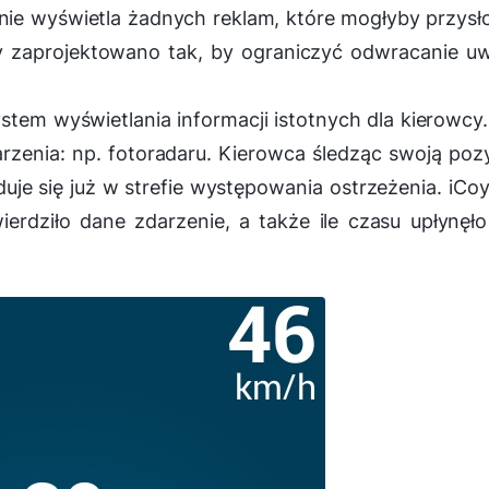
a nie wyświetla żadnych reklam, które mogłyby przysł
y zaprojektowano tak, by ograniczyć odwracanie u
stem wyświetlania informacji istotnych dla kierowcy
rzenia: np. fotoradaru. Kierowca śledząc swoją poz
uje się już w strefie występowania ostrzeżenia. iCo
erdziło dane zdarzenie, a także ile czasu upłynęł