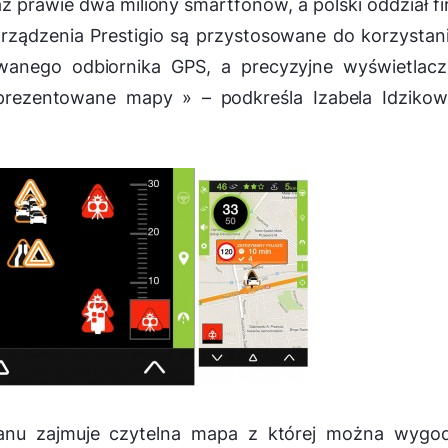
z prawie dwa miliony smartfonów, a polski oddział f
Urządzenia Prestigio są przystosowane do korzystan
owanego odbiornika GPS, a precyzyjne wyświetlacz
 prezentowane mapy
» – podkreśla Izabela Idziko
anu zajmuje czytelna mapa z której można wygod