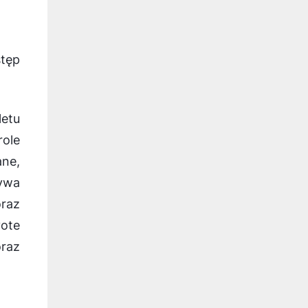
stęp
letu
role
ane,
bywa
oraz
ote
oraz