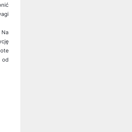
onić
wagi
. Na
ycję
yote
o od