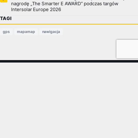
nagrodę „The Smarter E AWARD” podczas targów
Intersolar Europe 2026
TAGI
gps
mapamap
nawigacja
Portal telekomunikacyjny — newsy, testy i baza telefonów.
NEWSY
SPRZĘT