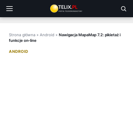
Przejdź
do
treści
Strona główna
»
Android
»
Nawigacja MapaMap 7.2: pikietaż i
funkcje on-line
ANDROID