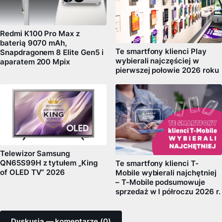
Redmi K100 Pro Max z
baterią 9070 mAh,
Te smartfony klienci Play
Snapdragonem 8 Elite Gen5 i
wybierali najczęściej w
aparatem 200 Mpix
pierwszej połowie 2026 roku
Telewizor Samsung
QN65S99H z tytułem „King
Te smartfony klienci T-
of OLED TV” 2026
Mobile wybierali najchętniej
– T-Mobile podsumowuje
sprzedaż w I półroczu 2026 r.
Dyskusja — komentarze (0)