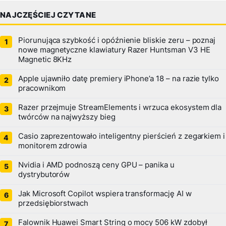
NAJCZĘŚCIEJ CZYTANE
Piorunująca szybkość i opóźnienie bliskie zeru – poznaj
nowe magnetyczne klawiatury Razer Huntsman V3 HE
Magnetic 8KHz
Apple ujawniło datę premiery iPhone’a 18 – na razie tylko
pracownikom
Razer przejmuje StreamElements i wrzuca ekosystem dla
twórców na najwyższy bieg
Casio zaprezentowało inteligentny pierścień z zegarkiem i
monitorem zdrowia
Nvidia i AMD podnoszą ceny GPU – panika u
dystrybutorów
Jak Microsoft Copilot wspiera transformację AI w
przedsiębiorstwach
Falownik Huawei Smart String o mocy 506 kW zdobył