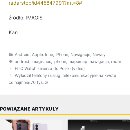
radarstop/id445847991?mt=8#
źródło: IMAGIS
Kan
Kategorie
Android
,
Apple
,
Inne
,
iPhone
,
Nawigacje
,
Newsy
Tagi
android
,
imagis
,
ios
,
iphone
,
mapamap
,
nawigacja
,
radar
HTC Watch zmierza do Polski (video)
Wyłudził telefony i usługi telekomunikacyjne na kwotę
co najmniej 70 tys. zł
POWIĄZANE ARTYKUŁY