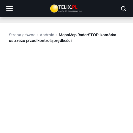
Przejdź
do
treści
Strona główna
»
Android
»
MapaMap RadarSTOP: komórka
ostrzeże przed kontrolą prędkości