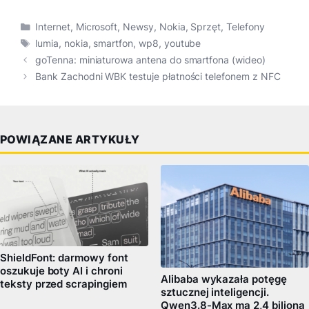
Kategorie
Internet
,
Microsoft
,
Newsy
,
Nokia
,
Sprzęt
,
Telefony
Tagi
lumia
,
nokia
,
smartfon
,
wp8
,
youtube
goTenna: miniaturowa antena do smartfona (wideo)
Bank Zachodni WBK testuje płatności telefonem z NFC
POWIĄZANE ARTYKUŁY
ShieldFont: darmowy font
oszukuje boty AI i chroni
Alibaba wykazała potęgę
teksty przed scrapingiem
sztucznej inteligencji.
Qwen3.8-Max ma 2,4 biliona