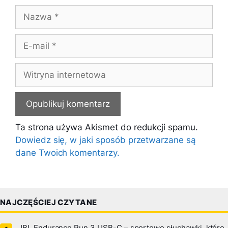
Nazwa
E-
mail
Witryna
internetowa
Ta strona używa Akismet do redukcji spamu.
Dowiedz się, w jaki sposób przetwarzane są
dane Twoich komentarzy.
NAJCZĘŚCIEJ CZYTANE
JBL Endurance Run 3 USB-C – sportowe słuchawki, które