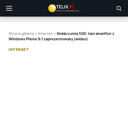
Przejdź
do
treści
Strona główna
»
Internet
»
Nokia Lumia 530: tani smartfon z
Windows Phone 8.1 zaprezentowany (wideo)
INTERNET