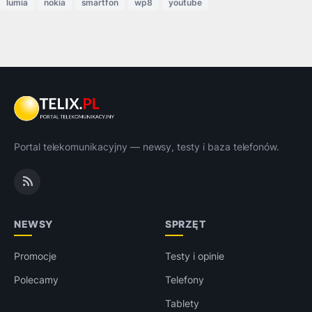
lumia
nokia
smartfon
wp8
youtube
Portal telekomunikacyjny — newsy, testy i baza telefonów.
NEWSY
SPRZĘT
Promocje
Testy i opinie
Polecamy
Telefony
Tablety