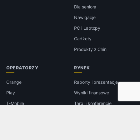
Dla seniora
Nawigacje
PC i Laptopy
Gadżety
Produkty z Chin
OPERATORZY
RYNEK
Orange
Raporty i prezentacje
Play
Wyniki finansowe
T-Mobile
Targi i konferencje
Plus
Wywiady
5G
Prawo
LTE
e-Handel