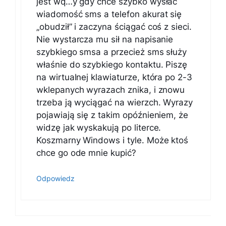
jest wq…y gdy chce szybko wysłać
wiadomość sms a telefon akurat się
„obudził” i zaczyna ściągać coś z sieci.
Nie wystarcza mu sił na napisanie
szybkiego smsa a przecież sms służy
właśnie do szybkiego kontaktu. Piszę
na wirtualnej klawiaturze, która po 2-3
wklepanych wyrazach znika, i znowu
trzeba ją wyciągać na wierzch. Wyrazy
pojawiają się z takim opóźnieniem, że
widzę jak wyskakują po literce.
Koszmarny Windows i tyle. Może ktoś
chce go ode mnie kupić?
Odpowiedz