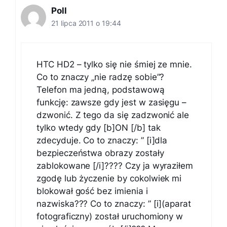
Poll
21 lipca 2011 o 19:44
HTC HD2 – tylko się nie śmiej ze mnie.
Co to znaczy „nie radzę sobie”?
Telefon ma jedną, podstawową
funkcję: zawsze gdy jest w zasięgu –
dzwonić. Z tego da się zadzwonić ale
tylko wtedy gdy [b]ON [/b] tak
zdecyduje. Co to znaczy: ” [i]dla
bezpieczeństwa obrazy zostały
zablokowane [/i]???? Czy ja wyraziłem
zgodę lub życzenie by cokolwiek mi
blokował gość bez imienia i
nazwiska??? Co to znaczy: ” [i](aparat
fotograficzny) został uruchomiony w