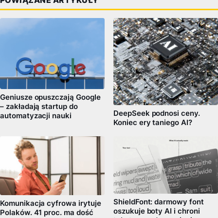
POWIĄZANE ARTYKUŁY
Geniusze opuszczają Google
– zakładają startup do
DeepSeek podnosi ceny.
automatyzacji nauki
Koniec ery taniego AI?
ShieldFont: darmowy font
Komunikacja cyfrowa irytuje
oszukuje boty AI i chroni
Polaków. 41 proc. ma dość