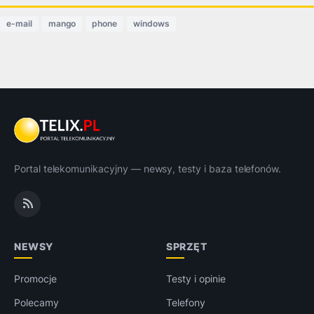
e-mail
mango
phone
windows
Portal telekomunikacyjny — newsy, testy i baza telefonów.
NEWSY
SPRZĘT
Promocje
Testy i opinie
Polecamy
Telefony