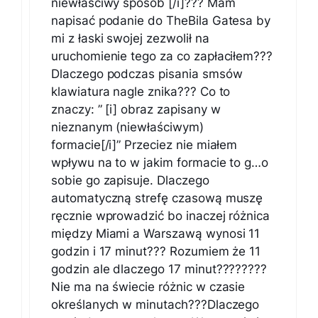
niewłaściwy sposób [/i]??? Mam
napisać podanie do TheBila Gatesa by
mi z łaski swojej zezwolił na
uruchomienie tego za co zapłaciłem???
Dlaczego podczas pisania smsów
klawiatura nagle znika??? Co to
znaczy: ” [i] obraz zapisany w
nieznanym (niewłaściwym)
formacie[/i]” Przeciez nie miałem
wpływu na to w jakim formacie to g…o
sobie go zapisuje. Dlaczego
automatyczną strefę czasową muszę
ręcznie wprowadzić bo inaczej różnica
między Miami a Warszawą wynosi 11
godzin i 17 minut??? Rozumiem że 11
godzin ale dlaczego 17 minut????????
Nie ma na świecie różnic w czasie
określanych w minutach???Dlaczego