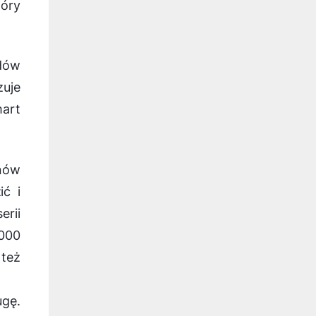
óry
ędów
uje
mart
nów
ć i
rii
000
 też
gę.