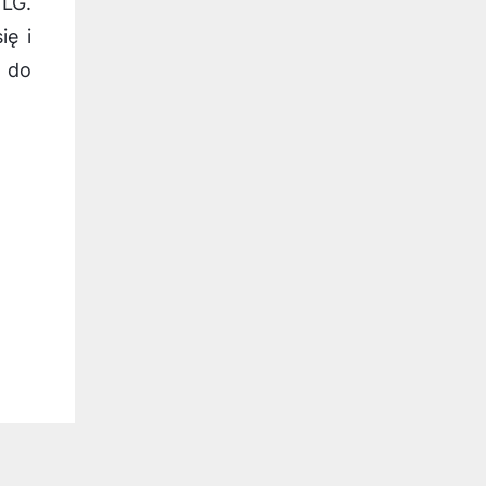
 LG.
ię i
y do