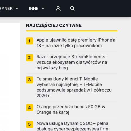
RYNEK
INNE
ZALOGUJ
NAJCZĘŚCIEJ CZYTANE
Apple ujawniło datę premiery iPhone’a
18 – na razie tylko pracownikom
Razer przejmuje StreamElements i
wrzuca ekosystem dla twórców na
najwyższy bieg
Te smartfony klienci T-Mobile
wybierali najchętniej – T-Mobile
podsumowuje sprzedaż w I półroczu
2026 r.
Orange przedłuża bonus 50 GB w
Orange na kartę
Nowa usługa Dynamic SOC – pełna
obsługa cyberbezpieczeństwa firm