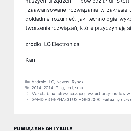
naszych urządzeń
” – powiedział dr Skot
„
Zaawansowane rozwiązania w zakresie obs
dokładnie rozumieć, jak technologia wyk
tworzenia rozwiązań, które przyczyniają 
źródło: LG Electronics
Kan
Kategorie
Android
,
LG
,
Newsy
,
Rynek
Tagi
2014
,
2014LG
,
lg
,
red
,
sma
MakoLab na fali wznoszącej: wzrost przychodów w I
GAMDIAS HEPHAESTUS – GHS2000: wirtualny dźwięk
POWIĄZANE ARTYKUŁY