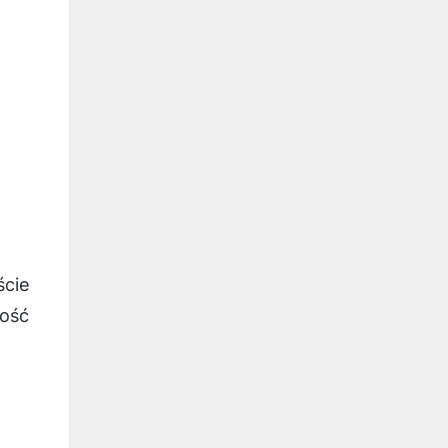
ście
wość