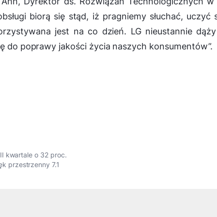
t Ahn, Dyrektor ds. Rozwiązań Technologicznych w
ługi biorą się stąd, iż pragniemy słuchać, uczyć s
orzystywana jest na co dzień. LG nieustannie dąż
się do poprawy jakości życia naszych konsumentów”.
I kwartale o 32 proc.
 przestrzenny 7.1