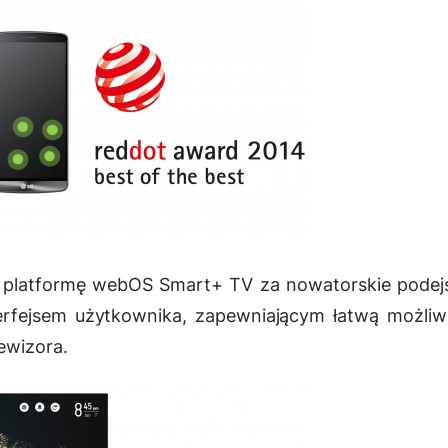
ą platformę webOS Smart+ TV za nowatorskie podej
terfejsem użytkownika, zapewniającym łatwą możli
ewizora.