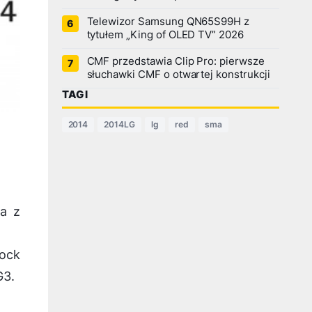
Telewizor Samsung QN65S99H z
tytułem „King of OLED TV” 2026
CMF przedstawia Clip Pro: pierwsze
słuchawki CMF o otwartej konstrukcji
TAGI
2014
2014LG
lg
red
sma
ia z
nock
G3.