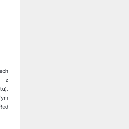
ech
a z
tu).
 Tym
 Red