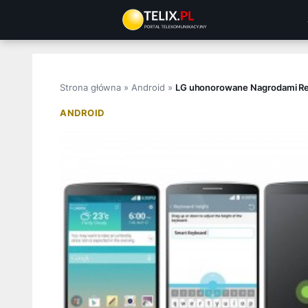
Przejdź
do
treści
Strona główna
»
Android
»
LG uhonorowane Nagrodami Re
ANDROID