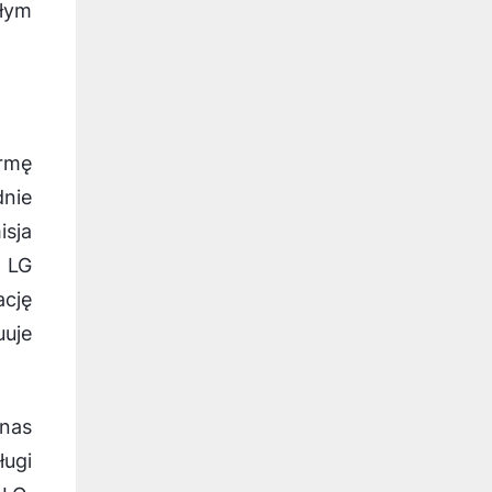
głym
ormę
nie
isja
a LG
cję
uuje
nas
ugi