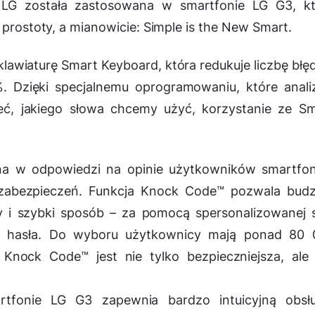
d LG została zastosowana w smartfonie LG G3, kt
 prostoty, a mianowicie: Simple is the New Smart.
awiaturę Smart Keyboard, która redukuje liczbę bł
Dzięki specjalnemu oprogramowaniu, które analiz
ieć, jakiego słowa chcemy użyć, korzystanie ze S
na w odpowiedzi na opinie użytkowników smartfo
zabezpieczeń. Funkcja Knock Code™ pozwala budzi
 szybki sposób – za pomocą spersonalizowanej se
we hasła. Do wyboru użytkownicy mają ponad 80 
 Knock Code™ jest nie tylko bezpieczniejsza, ale
rtfonie LG G3 zapewnia bardzo intuicyjną obsłu