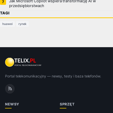
Jak Microsoft Copilot wspiera transformację AI w
przedsiębiorstwach
TAGI
huawei
rynek
Portal telekomunikacyjny — newsy, testy i baza telefonów.
NEWSY
SPRZĘT