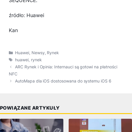
SEQUENCE.
źródło: Huawei
Kan
Kategorie
Huawei
,
Newsy
,
Rynek
Tagi
huawei
,
rynek
ARC Rynek i Opinia: Internauci są gotowi na płatności
NFC
AutoMapa dla iOS dostosowana do systemu iOS 6
POWIĄZANE ARTYKUŁY