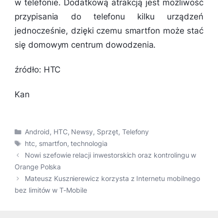
w telefonie. Dodatkową atrakcją jest możliwość
przypisania do telefonu kilku urządzeń
jednocześnie, dzięki czemu smartfon może stać
się domowym centrum dowodzenia.
źródło: HTC
Kan
Kategorie
Android
,
HTC
,
Newsy
,
Sprzęt
,
Telefony
Tagi
htc
,
smartfon
,
technologia
Nowi szefowie relacji inwestorskich oraz kontrolingu w
Orange Polska
Mateusz Kusznierewicz korzysta z Internetu mobilnego
bez limitów w T-Mobile