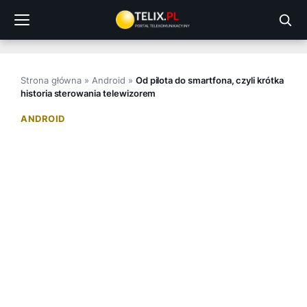
Przejdź
do
treści
Strona główna
»
Android
»
Od pilota do smartfona, czyli krótka
historia sterowania telewizorem
ANDROID