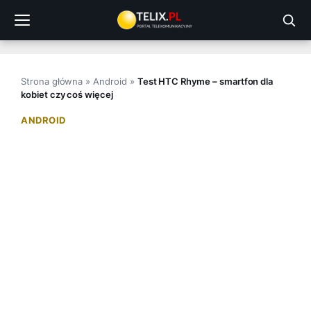
Przejdź
do
treści
Strona główna
»
Android
»
Test HTC Rhyme – smartfon dla
kobiet czy coś więcej
ANDROID