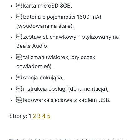

karta microSD 8GB,

bateria o pojemności 1600 mAh
(wbudowana na stałe),

zestaw słuchawkowy – stylizowany na
Beats Audio,

talizman (wisiorek, bryloczek
powiadomień),

stacja dokująca
,

instrukcja obsługi (dokumentacja),

ładowarka sieciowa z kablem USB.
Strony:
1
2
3
4
5
Kategorie