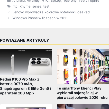
Android
,
Artykuły
,
HTC
,
Sprzęt
,
Telefony
,
Testy i opinie
Tagi
htc
,
Rhyme
,
sense
,
test
Lenovo wprowadza kolorowe notebooki IdeaPad
Windows Phone w liczbach w 2011
POWIĄZANE ARTYKUŁY
Redmi K100 Pro Max z
baterią 9070 mAh,
Te smartfony klienci Play
Snapdragonem 8 Elite Gen5 i
wybierali najczęściej w
aparatem 200 Mpix
pierwszej połowie 2026 roku