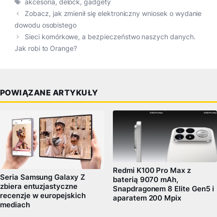
Tagi
akcesoria
,
delock
,
gadgety
Zobacz, jak zmienił się elektroniczny wniosek o wydanie
dowodu osobistego
Sieci komórkowe, a bezpieczeństwo naszych danych.
Jak robi to Orange?
POWIĄZANE ARTYKUŁY
Redmi K100 Pro Max z
Seria Samsung Galaxy Z
baterią 9070 mAh,
zbiera entuzjastyczne
Snapdragonem 8 Elite Gen5 i
recenzje w europejskich
aparatem 200 Mpix
mediach