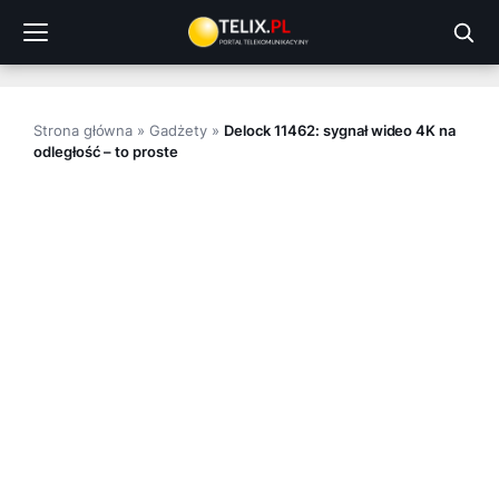
Przejdź
do
treści
Strona główna
»
Gadżety
»
Delock 11462: sygnał wideo 4K na
odległość – to proste