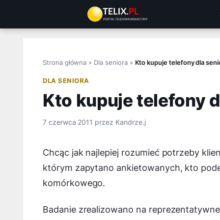
Przejdź
do
treści
Strona główna
»
Dla seniora
»
Kto kupuje telefony dla sen
DLA SENIORA
Kto kupuje telefony 
7 czerwca 2011
przez
Kandrze.j
Chcąc jak najlepiej rozumieć potrzeby kl
którym zapytano ankietowanych, kto pode
komórkowego.
Badanie zrealizowano na reprezentatywne