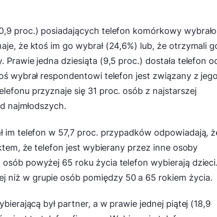
0,9 proc.) posiadających telefon komórkowy wybrało
je, że ktoś im go wybrał (24,6%) lub, że otrzymali g
 Prawie jedna dziesiąta (9,5 proc.) dostała telefon o
toś wybrał respondentowi telefon jest związany z jeg
lefonu przyznaje się 31 proc. osób z najstarszej
ród najmłodszych.
ł im telefon w 57,7 proc. przypadków odpowiadają, ż
aktem, że telefon jest wybierany przez inne osoby
osób powyżej 65 roku życia telefon wybierają dzieci
 niż w grupie osób pomiędzy 50 a 65 rokiem życia.
bierającą był partner, a w prawie jednej piątej (18,9