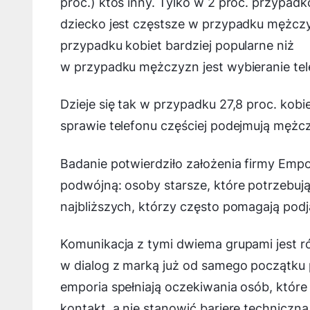
proc.) ktoś inny. Tylko w 2 proc. przypadk
dziecko jest częstsze w przypadku mężczyz
przypadku kobiet bardziej popularne niż
w przypadku mężczyzn jest wybieranie tel
Dzieje się tak w przypadku 27,8 proc. kobi
sprawie telefonu częściej podejmują mężcz
Badanie potwierdziło założenia firmy Empor
podwójną: osoby starsze, które potrzebu
najbliższych, którzy często pomagają pod
Komunikacja z tymi dwiema grupami jest r
w dialog z marką już od samego początku p
emporia spełniają oczekiwania osób, które
kontakt, a nie stanowić barierę techniczn