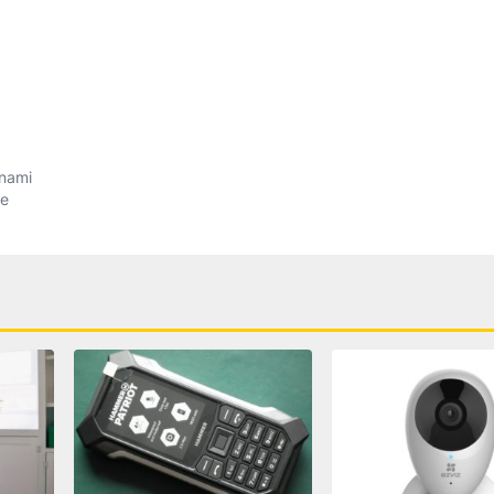
onami
ie