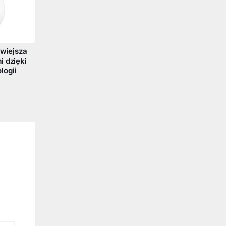
twiejsza
i dzięki
logii