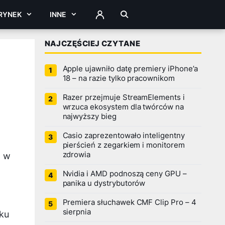
RYNEK
INNE
ZALOGUJ
NAJCZĘŚCIEJ CZYTANE
Apple ujawniło datę premiery iPhone’a
18 – na razie tylko pracownikom
Razer przejmuje StreamElements i
wrzuca ekosystem dla twórców na
najwyższy bieg
Casio zaprezentowało inteligentny
pierścień z zegarkiem i monitorem
zdrowia
, w
Nvidia i AMD podnoszą ceny GPU –
panika u dystrybutorów
Premiera słuchawek CMF Clip Pro – 4
sierpnia
eku