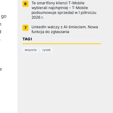
Te smartfony klienci T-Mobile
wybierali najchętniej – T-Mobile
podsumowuje sprzedaż w I półroczu
 go
2026 r.
o
LinkedIn walczy z AI-śmieciem. Nowa
d
funkcja do zgłaszania
TAGI
o
emporia
rynek
e
.