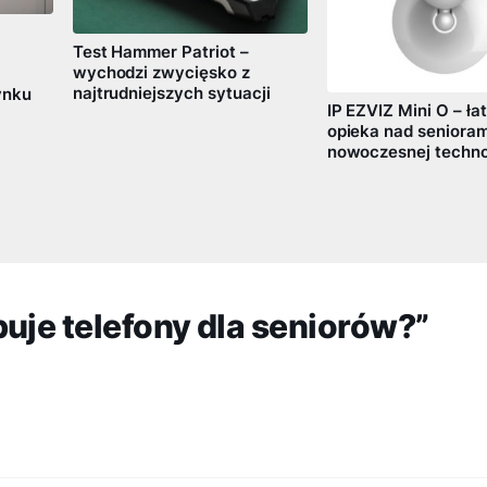
Test Hammer Patriot –
wychodzi zwycięsko z
najtrudniejszych sytuacji
ynku
IP EZVIZ Mini O – ła
opieka nad senioram
nowoczesnej techno
uje telefony dla seniorów?”