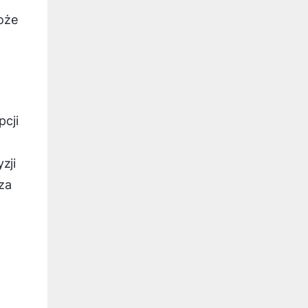
oże
pcji
zji
za