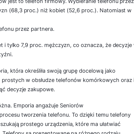
ów jest to telefon firmowy. Wybieranie telefonu prze
n (68,3 proc.) niż kobiet (52,6 proc.). Natomiast w
efonu przez partnera.
et i tylko 7,9 proc. mężczyzn, co oznacza, że decyzje
yźni.
ia, która określiła swoją grupę docelową jako
ją prostych w obsłudze telefonów komórkowych oraz 
jąć decyzje zakupowe.
óżna. Emporia angażuje Seniorów
rocesu tworzenia telefonu. To dzięki temu telefony
 szukają prostego urządzenia, które ma ułatwiać
ą. Telefony są prezentowane na różnego rodzaju