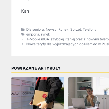
Kan
Kategorie
Dla seniora
,
Newsy
,
Rynek
,
Sprzęt
,
Telefony
Tagi
emporia
,
rynek
T-Mobile iBOA: szybciej i taniej oraz z nowymi telef
Nowe taryfy dla wyjeżdżających do Niemiec w Plus
POWIĄZANE ARTYKUŁY