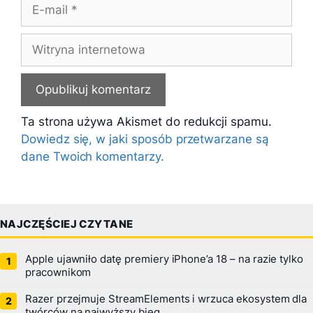
E-
mail
Witryna
internetowa
Ta strona używa Akismet do redukcji spamu.
Dowiedz się, w jaki sposób przetwarzane są
dane Twoich komentarzy.
NAJCZĘŚCIEJ CZYTANE
Apple ujawniło datę premiery iPhone’a 18 – na razie tylko
pracownikom
Razer przejmuje StreamElements i wrzuca ekosystem dla
twórców na najwyższy bieg