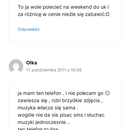
To ja wole polecieć na weekend do uk i
za różnicę w cenie nieźle się zabawić:D
Odpowiedz
Olka
17 października 2011 o 16:06
ja mam ten telefon . i nie polecam go 🙂
zawiesza się , robi brzydkie zdjęcia ,
muzyka włacza się sama .
wogóle nie da sie pisac sms i słuchac
muzyki jednoczesnie ..
ten telefon to lipa ……