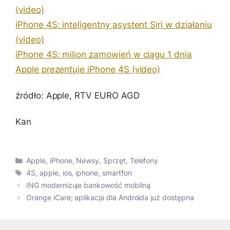
(video)
iPhone 4S: inteligentny asystent Siri w działaniu
(video)
iPhone 4S: milion zamowień w ciągu 1 dnia
Apple prezentuje iPhone 4S (video)
źródło: Apple, RTV EURO AGD
Kan
Kategorie
Apple
,
iPhone
,
Newsy
,
Sprzęt
,
Telefony
Tagi
4S
,
apple
,
ios
,
iphone
,
smartfon
ING modernizuje bankowość mobilną
Orange iCare; aplikacja dla Androida już dostępna