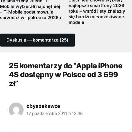
Sieci neuronowe wybrały
Te smartfony klienci T-
najlepsze smartfony 2026
Mobile wybierali najchętniej
roku – wsród listy znalazły
– T-Mobile podsumowuje
się bardzo nieoczekiwane
sprzedaż w I półroczu 2026 r.
modele
Dyskusja — komentarze (25)
25 komentarzy do “Apple iPhone
4S dostępny w Polsce od 3 699
zł”
zbyszekswce
17 października 2011 o 12:46